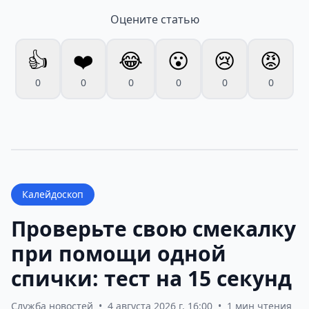
Оцените статью
👍
❤️
😂
😮
😢
😡
0
0
0
0
0
0
Калейдоскоп
Проверьте свою смекалку
при помощи одной
спички: тест на 15 секунд
Служба новостей
•
4 августа 2026 г. 16:00
•
1 мин чтения