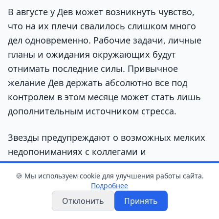
В августе у Дев может возникнуть чувство,
что на их плечи свалилось слишком много
дел одновременно. Рабочие задачи, личные
планы и ожидания окружающих будут
отнимать последние силы. Привычное
желание Дев держать абсолютно все под
контролем в этом месяце может стать лишь
дополнительным источником стресса.
Звезды предупреждают о возможных мелких
недопониманиях с коллегами и
родственниками, особенно если Дева будет
🍪 Мы используем cookie для улучшения работы сайта.
молча копить недовольство. Астрологи
Подробнее
советуют не брать на себя чужие
Отклонить
Принять
обязанности, учиться выстраивать личные