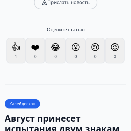
Прислать новость
Оцените статью
👍
❤️
😂
😮
😢
😡
1
0
0
0
0
0
Калейдоскоп
Август принесет
испытания двум знакам