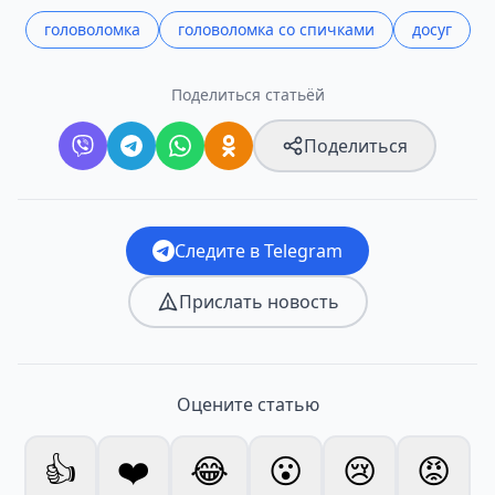
головоломка
головоломка со спичками
досуг
Поделиться статьёй
Поделиться
Следите в Telegram
Прислать новость
Оцените статью
👍
❤️
😂
😮
😢
😡