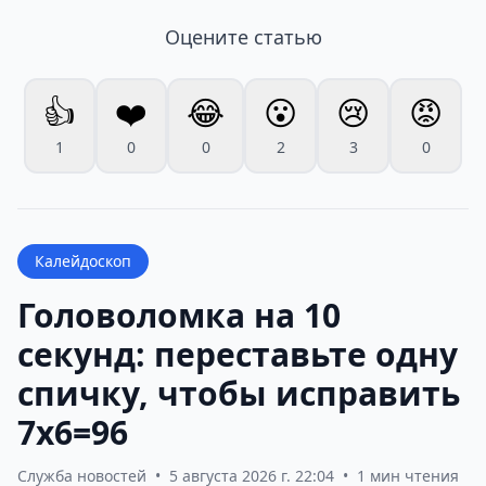
Оцените статью
👍
❤️
😂
😮
😢
😡
1
0
0
2
3
0
Калейдоскоп
Головоломка на 10
секунд: переставьте одну
спичку, чтобы исправить
7х6=96
Служба новостей
•
5 августа 2026 г. 22:04
•
1 мин чтения