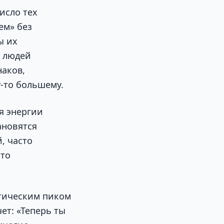
исло тех
ем» без
ы их
о людей
аков,
-то большему.
я энергии
ановятся
, часто
это
етическим пиком
ет: «Теперь ты