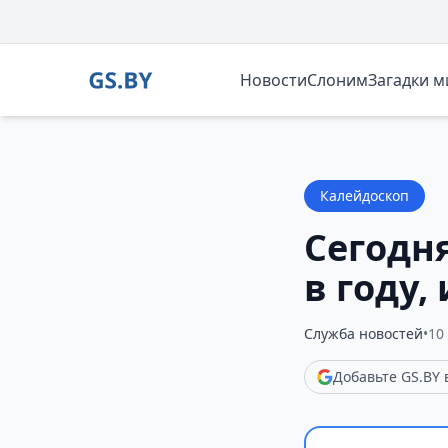
Новости
Слоним
Загадки 
Калейдоскоп
Сегодн
в году,
Служба новостей
•
10
Добавьте GS.BY