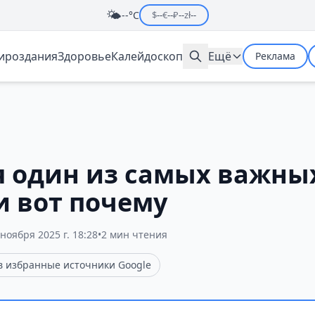
🌤️
--°C
$
--
€
--
₽
--
zł
--
мироздания
Здоровье
Калейдоскоп
Ещё
Реклама
я один из самых важны
 и вот почему
 ноября 2025 г. 18:28
•
2 мин чтения
 в избранные источники Google