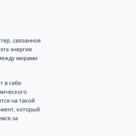
стер, связанное
эта энергия
а между мирами
т в себе
мического
тся на такой
омент, который
емся за