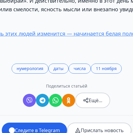
 выбирай». И действительно, именно в этот день 
илив смелости, ясность мысли или внезапно увидя
нь этих людей изменится — начинается белая пол
нумерология
даты
числа
11 ноября
Поделиться статьёй
Ещё…
Следите в Telegram
Прислать новость