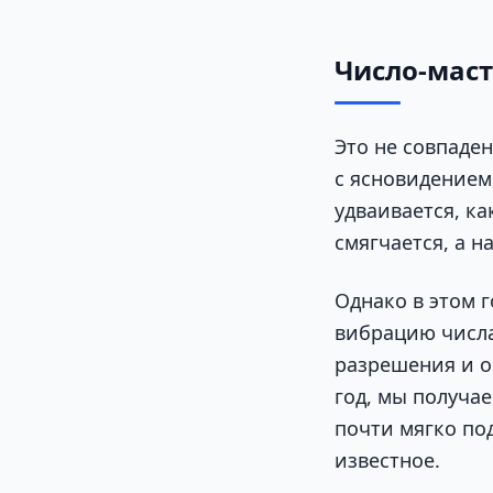
Число-мас
Это не совпаден
с ясновидением
удваивается, ка
смягчается, а н
Однако в этом г
вибрацию числа
разрешения и о
год, мы получа
почти мягко под
известное.