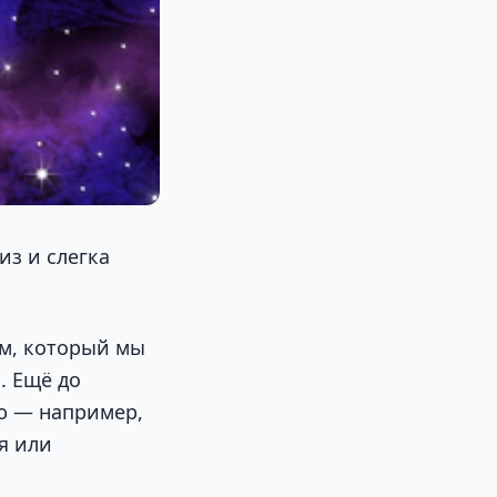
из и слегка
им, который мы
. Ещё до
ю — например,
я или