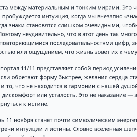
ста между материальным и тонким мирами. Это ч
а пробуждается интуиция, когда мы внезапно «зна
гда знаки становятся слишком очевидными, чтоб
Поэтому неудивительно, что в этот день так мног
 повторяющимися последовательностями цифр, зн
остью или ощущением, что жизнь зовёт их к чему
 портал 11/11 представляет собой период усилени
сли обретают форму быстрее, желания сердца ст
и то, что не находится в гармонии с нашей душой
 дискомфорт или усталость. Это не наказание — 
рнуться к истине.
ь 11 ноября станет почти символическим энерг
речи интуиции и истины. Словно вселенная шепч