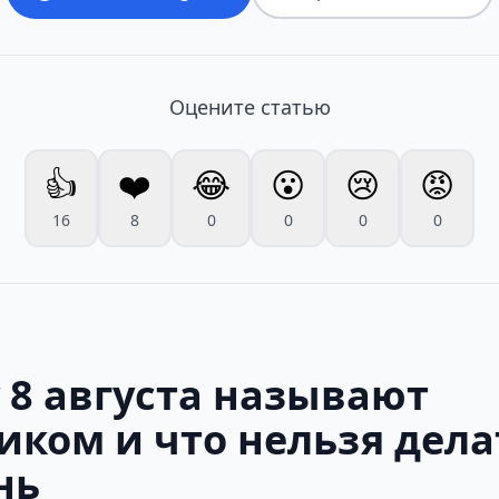
Оцените статью
👍
❤️
😂
😮
😢
😡
16
8
0
0
0
0
 8 августа называют
иком и что нельзя дела
нь