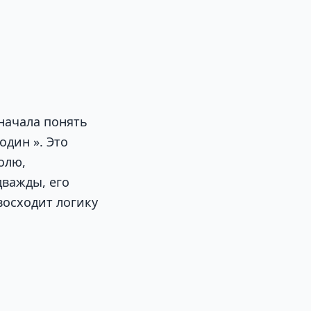
начала понять
один ». Это
олю,
дважды, его
евосходит логику