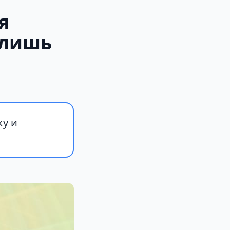
я
 лишь
ку и