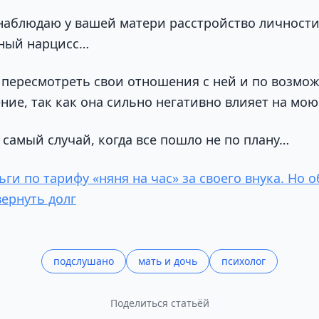
 наблюдаю у вашей матери расстройство личности
зный нарцисс…
 пересмотреть свои отношения с ней и по возмо
ние, так как она сильно негативно влияет на мою
 самый случай, когда все пошло не по плану…
ги по тарифу «няня на час» за своего внука. Но о
вернуть долг
подслушано
мать и дочь
психолог
Поделиться статьёй