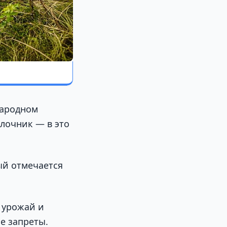
народном
блочник — в это
ый отмечается
 урожай и
е запреты.