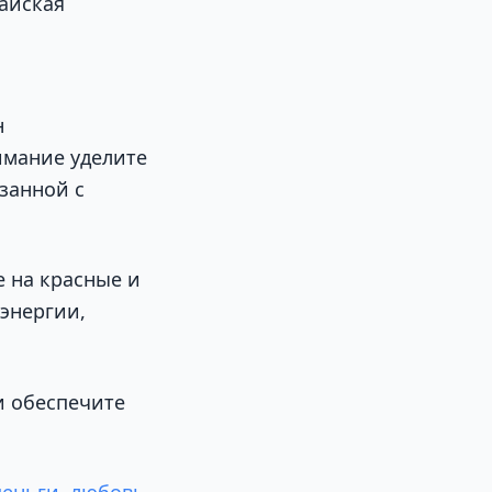
айская
н
имание уделите
занной с
 на красные и
энергии,
и обеспечите
деньги, любовь