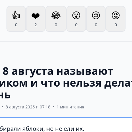
👍
❤️
😂
😮
😢
😡
0
2
0
0
0
0
 8 августа называют
иком и что нельзя дела
нь
•
8 августа 2026 г. 07:18
•
1 мин чтения
обирали яблоки, но не ели их.