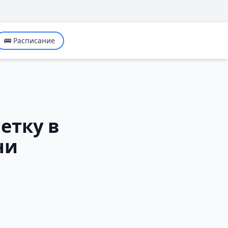
🚌 Расписание
етку в
ни