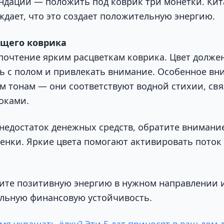
ндаций — положить под коврик три монетки. Кит
ждает, что это создает положительную энергию.
ящего коврика
почтение ярким расцветкам коврика. Цвет долже
ь с полом и привлекать внимание. Особенное вн
м тонам — они соответствуют водной стихии, свя
оками.
недостаток денежных средств, обратите внимание
енки. Яркие цвета помогают активировать поток 
ите позитивную энергию в нужном направлении 
льную финансовую устойчивость.
мя украшать ёлку? Эти 5 дат приносят в ваш дом 