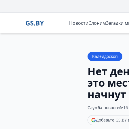
Новости
Слоним
Загадки 
Калейдоскоп
Нет де
это мес
начнут
Служба новостей
•
16
Добавьте GS.BY