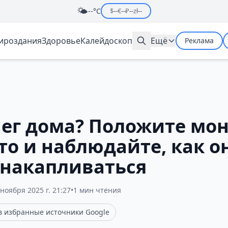
🌤️
--°C
$
--
€
--
₽
--
zł
--
мироздания
Здоровье
Калейдоскоп
Ещё
Реклама
нег дома? Положите мон
то и наблюдайте, как о
 накапливаться
 ноября 2025 г. 21:27
•
1 мин чтения
 в избранные источники Google