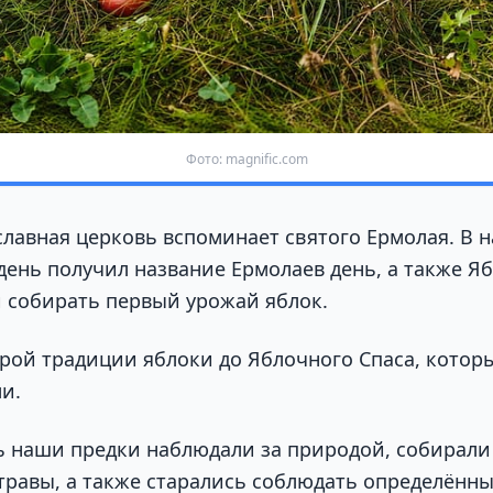
Фото: magnific.com
ославная церковь вспоминает святого Ермолая. В 
день получил название Ермолаев день, а также Я
 собирать первый урожай яблок.
арой традиции яблоки до Яблочного Спаса, котор
ли.
ь наши предки наблюдали за природой, собирали
травы, а также старались соблюдать определённы