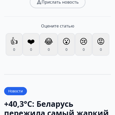
Прислать новость
Оцените статью
👍
❤️
😂
😮
😢
😡
0
0
0
0
0
0
Новости
+40,3°С: Беларусь
пережила самый жаркий