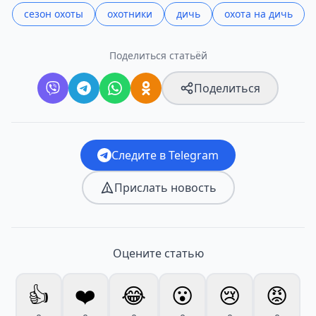
сезон охоты
охотники
дичь
охота на дичь
Поделиться статьёй
Поделиться
Следите в Telegram
Прислать новость
Оцените статью
👍
❤️
😂
😮
😢
😡