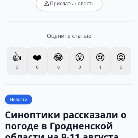
Прислать новость
Оцените статью
👍
❤️
😂
😮
😢
😡
0
0
0
0
1
0
Новости
Синоптики рассказали о
погоде в Гродненской
области на 9-11 августа