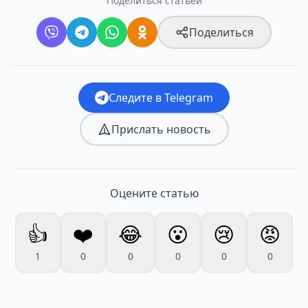
Поделиться статьёй
Поделиться
Следите в Telegram
Прислать новость
Оцените статью
👍
❤️
😂
😮
😢
😡
1
0
0
0
0
0