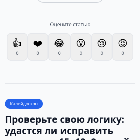
Оцените статью
👍
❤️
😂
😮
😢
😡
0
0
0
0
0
0
Калейдоскоп
Проверьте свою логику:
удастся ли исправить