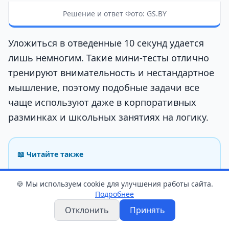
Решение и ответ Фото: GS.BY
Уложиться в отведенные 10 секунд удается
лишь немногим. Такие мини-тесты отлично
тренируют внимательность и нестандартное
мышление, поэтому подобные задачи все
чаще используют даже в корпоративных
разминках и школьных занятиях на логику.
📖 Читайте также
Проверьте свою скорость мышления:
🍪 Мы используем cookie для улучшения работы сайта.
переставьте 1 спичку в 9−0=9−2
Подробнее
Отклонить
Принять