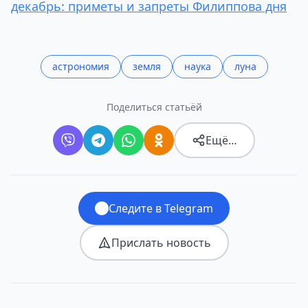
декабрь: приметы и запреты Филиппова дня
астрономия
земля
наука
луна
Поделиться статьёй
Ещё…
Следите в Telegram
Прислать новость