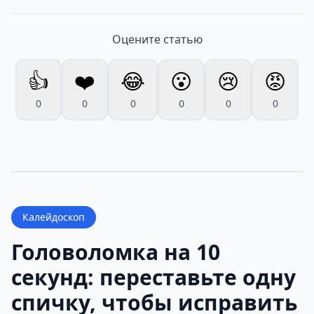
Оцените статью
👍
❤️
😂
😮
😢
😡
0
0
0
0
0
0
Калейдоскоп
Головоломка на 10
секунд: переставьте одну
спичку, чтобы исправить