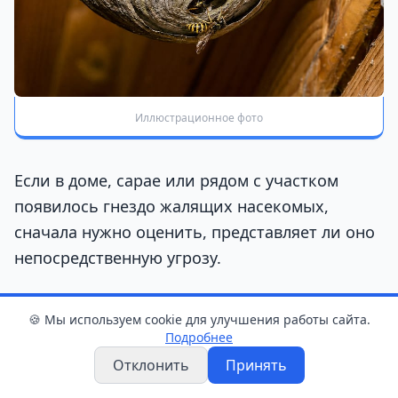
Иллюстрационное фото
Если в доме, сарае или рядом с участком
появилось гнездо жалящих насекомых,
сначала нужно оценить, представляет ли оно
непосредственную угрозу.
По
информации
МЧС, подразделения
🍪 Мы используем cookie для улучшения работы сайта.
спасателей выезжают для ликвидации гнезда,
Подробнее
если:
Отклонить
Принять