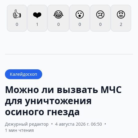
👍
❤️
😂
😮
😢
😡
0
1
0
0
0
2
Калейдоскоп
Можно ли вызвать МЧС
для уничтожения
осиного гнезда
Дежурный редактор
•
4 августа 2026 г. 06:50
•
1 мин чтения