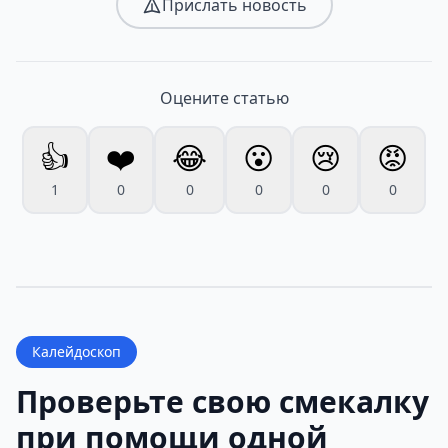
Прислать новость
Оцените статью
👍
❤️
😂
😮
😢
😡
1
0
0
0
0
0
Калейдоскоп
Проверьте свою смекалку
при помощи одной