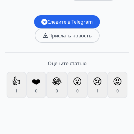
Следите в Telegram
Прислать новость
Оцените статью
👍
❤️
😂
😮
😢
😡
1
0
0
0
1
0