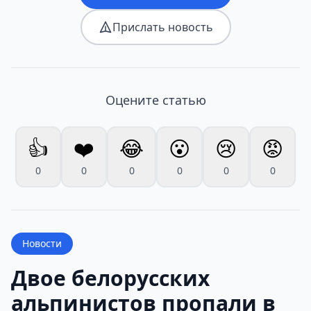
Прислать новость
Оцените статью
👍
❤️
😂
😮
😢
😡
0
0
0
0
0
0
Новости
Двое белорусских
альпинистов пропали в