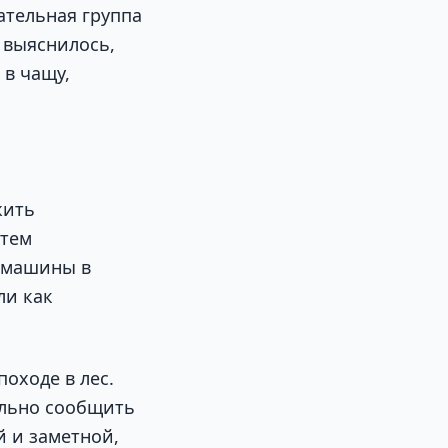
ательная группа
 выяснилось,
 в чащу,
жить
атем
т машины в
ли как
оходе в лес.
ельно сообщить
 и заметной,