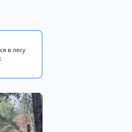
я в лесу
х