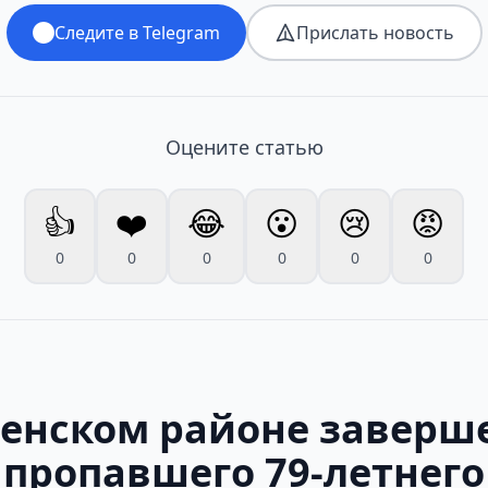
Следите в Telegram
Прислать новость
Оцените статью
👍
❤️
😂
😮
😢
😡
0
0
0
0
0
0
ненском районе заверш
 пропавшего 79-летнего