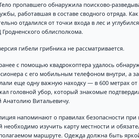
Тело пропавшего обнаружила поисково-разведыв
ужбы, работавшая в составе сводного отряда. Как
льно отдалился от точки входа в лес и углубился
 Гродненского облисполкома.
ерсия гибели грибника не рассматривается.
 ранее с помощью квадрокоптера удалось обнару
сионера с его мобильным телефоном внутри, а з
лали еще одну важную находку — в 600 метрах о
ежал головной убор, который знакомые подтверди
 Анатолию Витальевичу.
лиция напоминают о правилах безопасности при п
й необходимо изучить карту местности и обязат
полагаемом маршруте. Одежда должна быть яркой