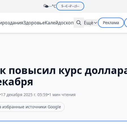
🌤️
--°C
$
--
€
--
₽
--
zł
--
мироздания
Здоровье
Калейдоскоп
Ещё
Реклама
к повысил курс доллара
екабря
•
17 декабря 2025 г. 05:59
•
1 мин чтения
 в избранные источники Google