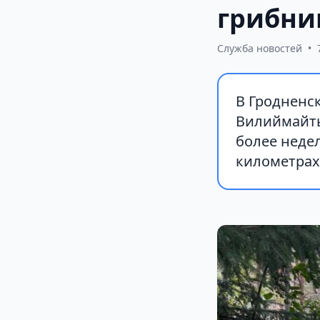
грибни
Служба новостей
•
В Гродненс
Вилиймайты
более неде
километрах