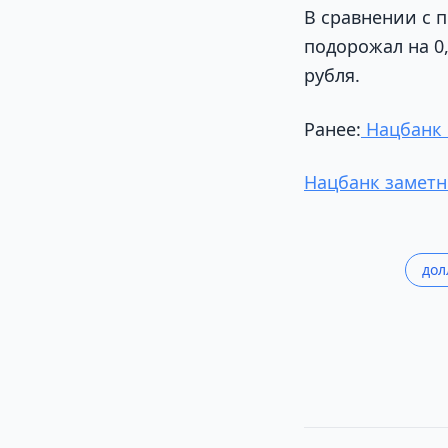
В сравнении с п
подорожал на 0,
рубля.
Ранее:
Нацбанк 
Нацбанк заметн
дол