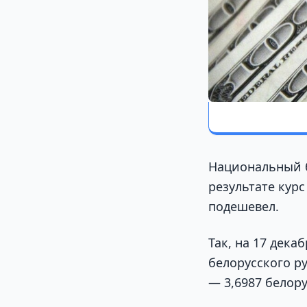
Национальный 
результате кур
подешевел.
Так, на 17 дека
белорусского ру
— 3,6987 белору