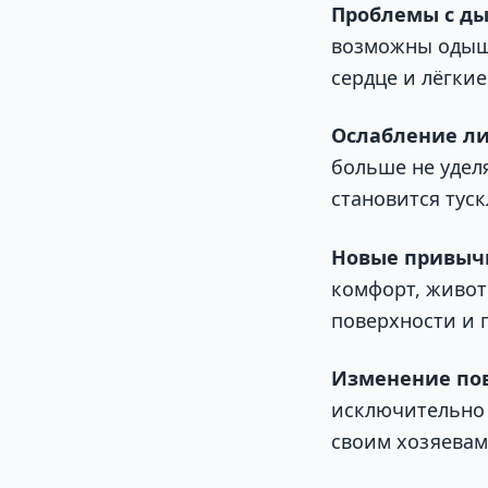
Проблемы с д
возможны одышк
сердце и лёгкие
Ослабление ли
больше не удел
становится тус
Новые привычк
комфорт, живот
поверхности и 
Изменение по
исключительно 
своим хозяевам