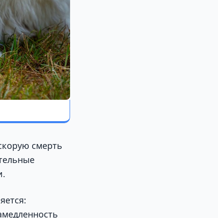
скорую смерть
ательные
и.
яется:
замедленность