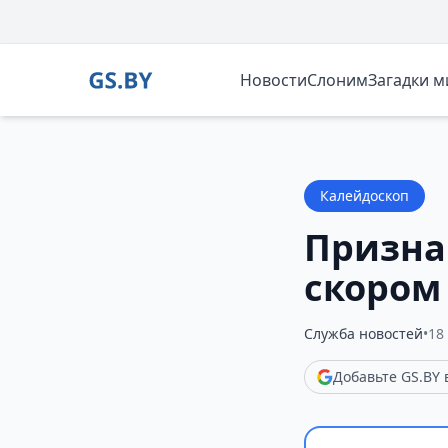
Новости
Слоним
Загадки 
Калейдоскоп
Признак
скором
Служба новостей
•
18
Добавьте GS.BY