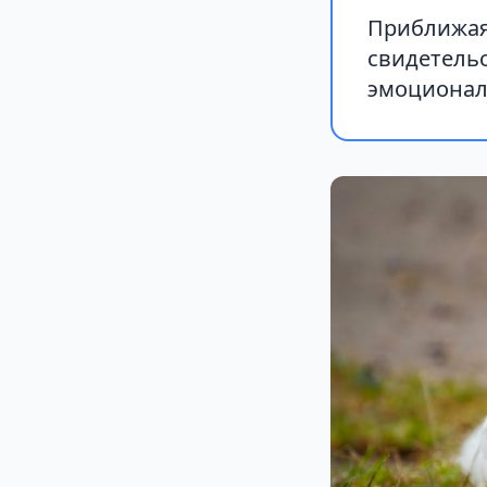
Приближаяс
свидетель
эмоционал