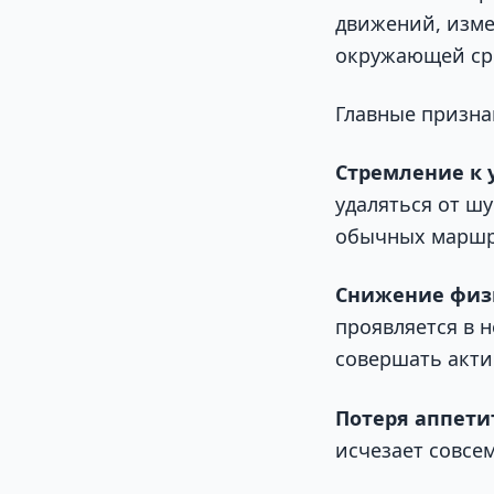
движений, изме
окружающей ср
Главные признак
Стремление к 
удаляться от ш
обычных маршр
Снижение физи
проявляется в 
совершать акти
Потеря аппети
исчезает совсе