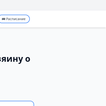
🚌 Расписание
зяину о