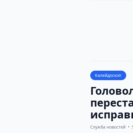
Калейдоскоп
Головол
переста
исправ
Служба новостей
•