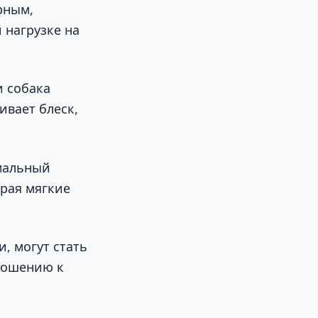
рным,
 нагрузке на
и собака
ивает блеск,
мальный
ирая мягкие
, могут стать
ношению к