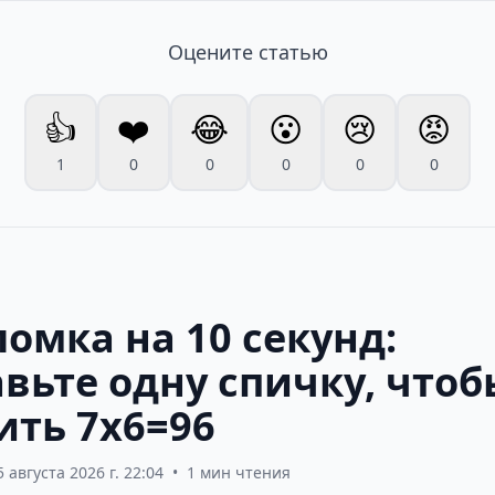
Оцените статью
👍
❤️
😂
😮
😢
😡
1
0
0
0
0
0
омка на 10 секунд:
вьте одну спичку, чтоб
ить 7х6=96
5 августа 2026 г. 22:04
•
1 мин чтения