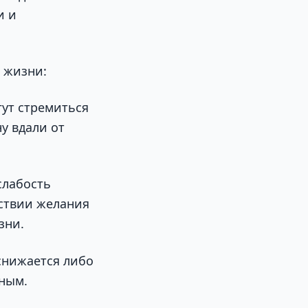
и и
е жизни:
гут стремиться
у вдали от
слабость
тствии желания
зни.
снижается либо
ным.