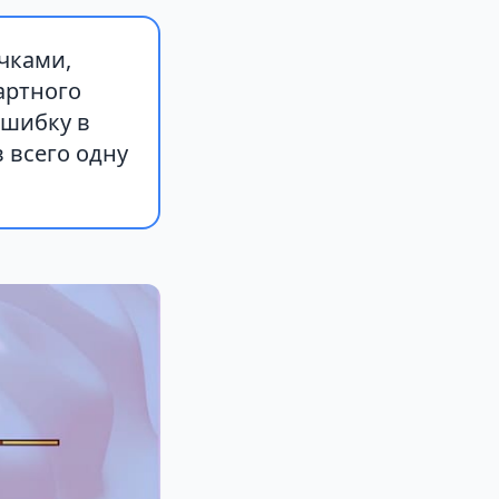
чками,
артного
ошибку в
 всего одну