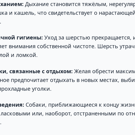
ыханием:
Дыхание становится тяжёлым, нерегуля
а и кашель, что свидетельствует о нарастающей
.
чной гигиены:
Уход за шерстью прекращается, 
яет внимания собственной чистоте. Шерсть утрач
клой и ломкой.
и, связанные с отдыхом:
Желая обрести макси
ное предпочитает отдыхать в новых местах, выб
прохладные уголки.
ведения:
Собаки, приближающиеся к концу жизни
ласковыми или, наоборот, отстраненными по от
.