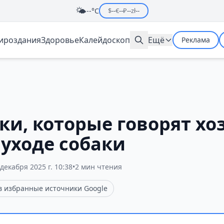
🌤️
--°C
$
--
€
--
₽
--
zł
--
мироздания
Здоровье
Калейдоскоп
Ещё
Реклама
и, которые говорят хо
 уходе собаки
 декабря 2025 г. 10:38
•
2 мин чтения
 в избранные источники Google