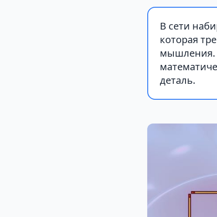
В сети наб
которая тр
мышления. 
математиче
деталь.