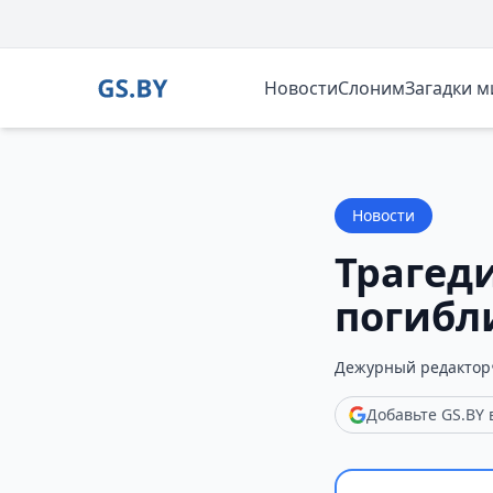
Новости
Слоним
Загадки 
Новости
Трагед
погибл
Дежурный редактор
Добавьте GS.BY