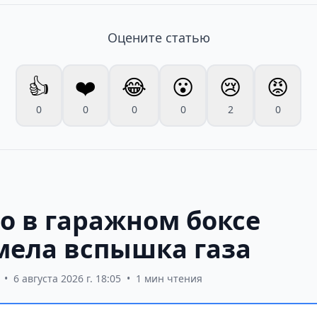
Оцените статью
👍
❤️
😂
😮
😢
😡
0
0
0
0
2
0
о в гаражном боксе
мела вспышка газа
•
6 августа 2026 г. 18:05
•
1 мин чтения