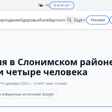
🌤️
--°C
$
--
€
--
₽
--
zł
--
мироздания
Здоровье
Калейдоскоп
Ещё
Реклама
ия в Слонимском районе
и четыре человека
•
19 декабря 2025 г. 13:44
•
1 мин чтения
 в избранные источники Google