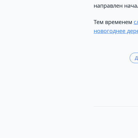
направлен нача
Тем временем
с
новогоднее дер
Д