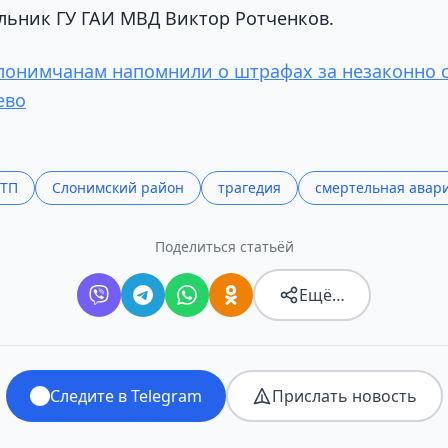
льник ГУ ГАИ МВД Виктор Ротченков.
лонимчанам напомнили о штрафах за незаконно 
ево
ТП
Слонимский район
трагедия
смертельная авар
Поделиться статьёй
Ещё…
Следите в Telegram
Прислать новость