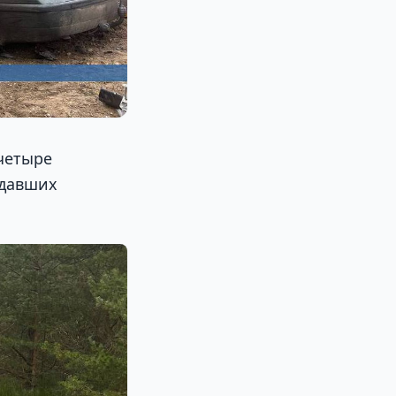
четыре
адавших