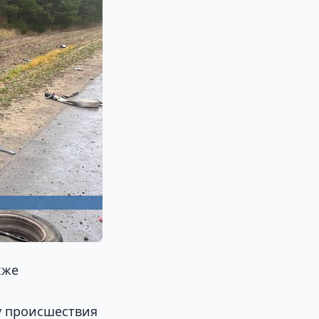
кже
у происшествия