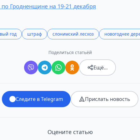
 по Гродненщине на 19-21 декабря
вый год
штраф
слонимский лесхоз
новогоднее дер
Поделиться статьёй
Ещё…
Следите в Telegram
Прислать новость
Оцените статью