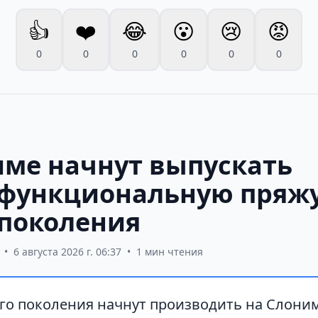
👍
❤️
😂
😮
😢
😡
0
0
0
0
0
0
име начнут выпускать
функциональную пряж
 поколения
•
6 августа 2026 г. 06:37
•
1 мин чтения
го поколения начнут производить на Слони