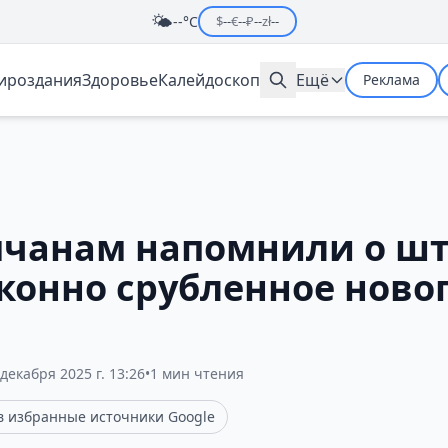
🌤️
--°C
$
--
€
--
₽
--
zł
--
мироздания
Здоровье
Калейдоскоп
Ещё
Реклама
чанам напомнили о ш
аконно срубленное ново
 декабря 2025 г. 13:26
•
1 мин чтения
 в избранные источники Google