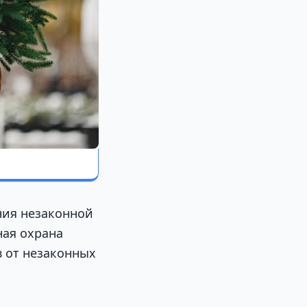
ния незаконной
ная охрана
 от незаконных