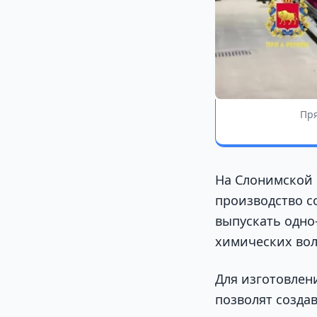
Пря
На Слонимской 
производство с
выпускать одно
химических во
Для изготовлен
позволят созда