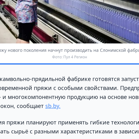
жу нового поколения начнут производить на Слонимской фабр
Фото: Пул 4 Регион
камвольно-прядильной фабрике готовятся запус
овременной пряжи с особыми свойствами. Предп
- и многокомпонентную продукцию на основе нов
локон, сообщает
sb.by.
ия пряжи планируют применять гибкие технологи
вать сырьё с разными характеристиками в зависи