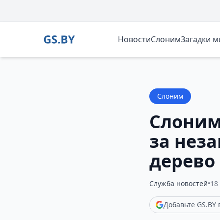
Новости
Слоним
Загадки 
Слоним
Слоним
за нез
дерево
Служба новостей
•
18
Добавьте GS.BY