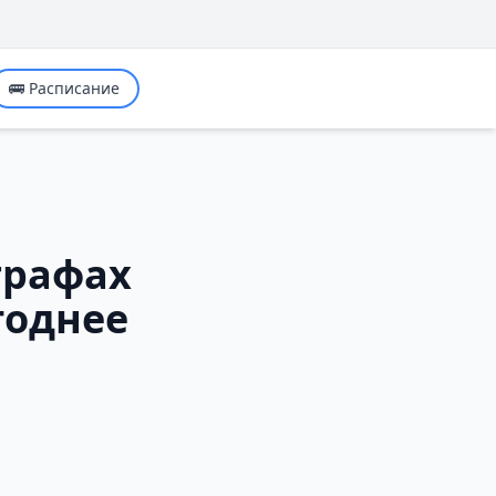
🚌 Расписание
трафах
годнее