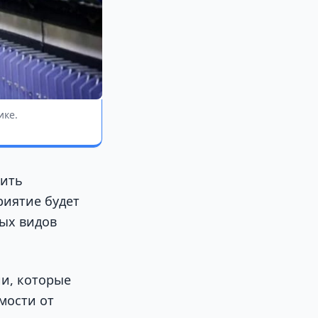
ике.
тить
риятие будет
ых видов
и, которые
мости от