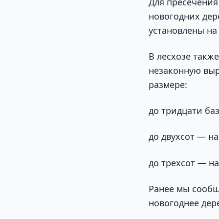
Для пресечения
новогодних дер
установлены на 
В лесхозе такж
незаконную выр
размере:
до тридцати ба
до двухсот — н
до трехсот — на
Ранее мы сообщ
новогоднее дер