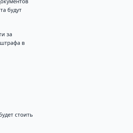
документов
та будут
ти за
 штрафа в
будет стоить