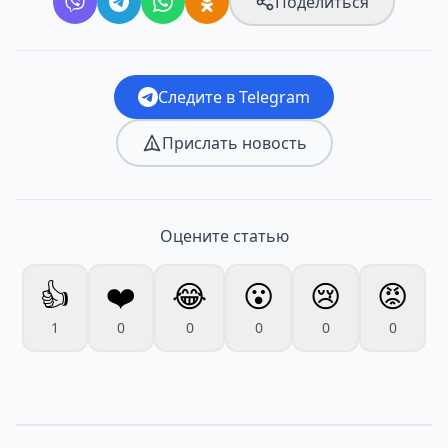
Поделиться
Следите в Telegram
Прислать новость
Оцените статью
👍
❤️
😂
😮
😢
😡
1
0
0
0
0
0