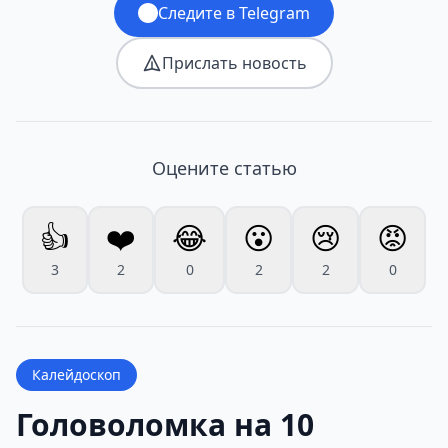
Следите в Telegram
Прислать новость
Оцените статью
👍
❤️
😂
😮
😢
😡
3
2
0
2
2
0
Калейдоскоп
Головоломка на 10