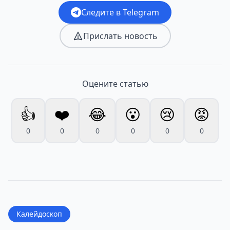
Следите в Telegram
Прислать новость
Оцените статью
👍
❤️
😂
😮
😢
😡
0
0
0
0
0
0
Калейдоскоп