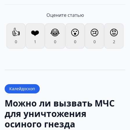
Оцените статью
👍
❤️
😂
😮
😢
😡
0
1
0
0
0
2
Калейдоскоп
Можно ли вызвать МЧС
для уничтожения
осиного гнезда