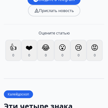
Прислать новость
Оцените статью
👍
❤️
😂
😮
😢
😡
0
0
0
0
0
0
Калейдоскоп
Эти четыре знака