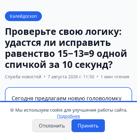
Калейдоскоп
Проверьте свою логику:
удастся ли исправить
равенство 15−13=9 одной
спичкой за 10 секунд?
Служба новостей
•
7 августа 2026 г. 11:50
•
1 мин чтения
Сегодня предлагаем новую головоломку
на логику и внимательность: нужно
🍪 Мы используем cookie для улучшения работы сайта.
исправить неверное равенство 15 − 13 =
Подробнее
9, переложив всего одну спичку. На
Отклонить
Принять
решение дается лишь 10 секунд.