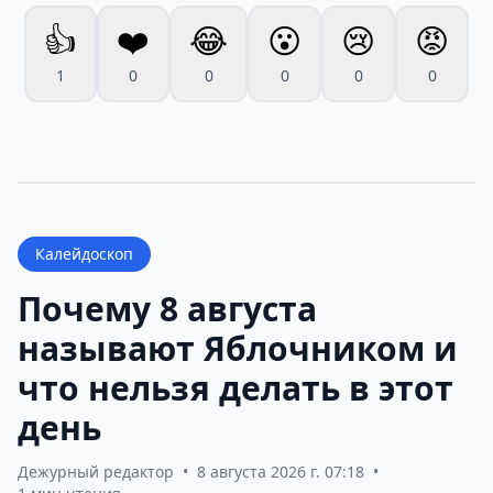
👍
❤️
😂
😮
😢
😡
1
0
0
0
0
0
Калейдоскоп
Почему 8 августа
называют Яблочником и
что нельзя делать в этот
день
Дежурный редактор
•
8 августа 2026 г. 07:18
•