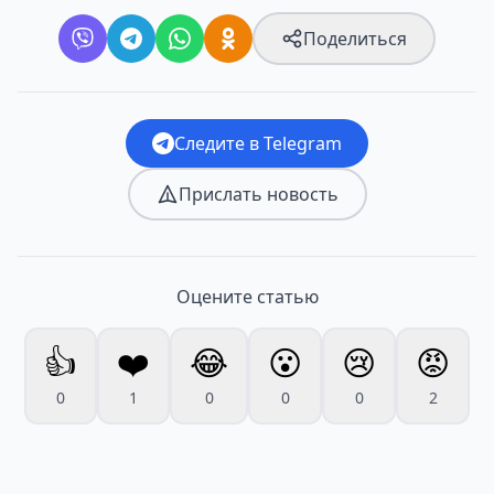
Поделиться
Следите в Telegram
Прислать новость
Оцените статью
👍
❤️
😂
😮
😢
😡
0
1
0
0
0
2