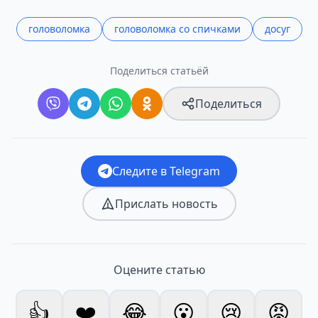
головоломка
головоломка со спичками
досуг
Поделиться статьёй
Поделиться
Следите в Telegram
Прислать новость
Оцените статью
👍
❤️
😂
😮
😢
😡