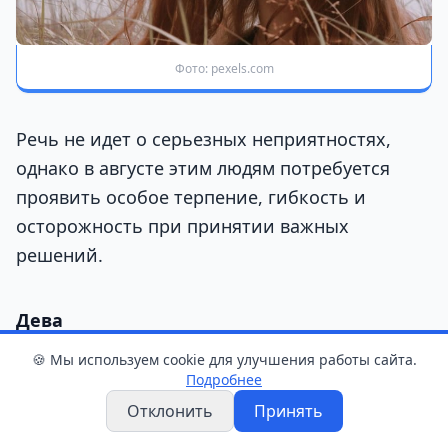
Фото: pexels.com
Речь не идет о серьезных неприятностях,
однако в августе этим людям потребуется
проявить особое терпение, гибкость и
осторожность при принятии важных
решений.
Дева
🍪 Мы используем cookie для улучшения работы сайта.
В августе у Дев может возникнуть чувство,
Подробнее
что на их плечи свалилось слишком много
Отклонить
Принять
дел одновременно. Рабочие задачи, личные