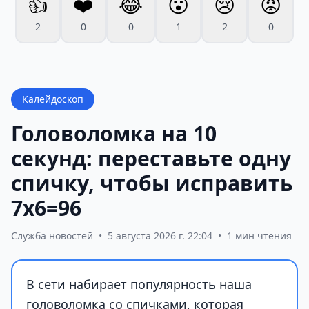
👍
❤️
😂
😮
😢
😡
2
0
0
1
2
0
Калейдоскоп
Головоломка на 10
секунд: переставьте одну
спичку, чтобы исправить
7х6=96
Служба новостей
•
5 августа 2026 г. 22:04
•
1 мин чтения
В сети набирает популярность наша
головоломка со спичками, которая