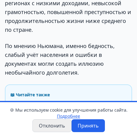
регионах с низкими доходами, невысокой
грамотностью, повышенной преступностью и
продолжительностью жизни ниже среднего
по стране.
По мнению Ньюмана, именно бедность,
слабый учёт населения и ошибки в
документах могли создать иллюзию
необычайного долголетия.
📖 Читайте также
Врачи часто советуют больше двигаться, но
🍪 Мы используем cookie для улучшения работы сайта.
ученые нашли важное уточнение
Подробнее
Отклонить
Принять