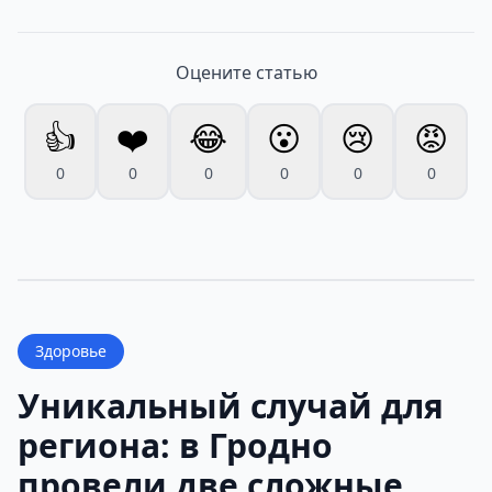
Оцените статью
👍
❤️
😂
😮
😢
😡
0
0
0
0
0
0
Здоровье
Уникальный случай для
региона: в Гродно
провели две сложные