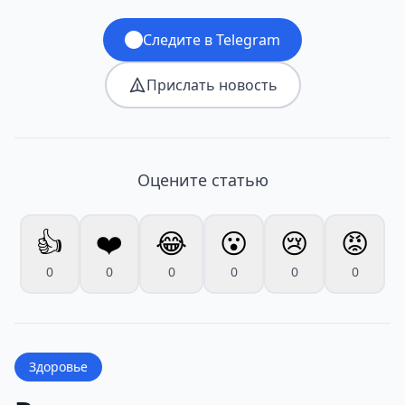
Следите в Telegram
Прислать новость
Оцените статью
👍
❤️
😂
😮
😢
😡
0
0
0
0
0
0
Здоровье