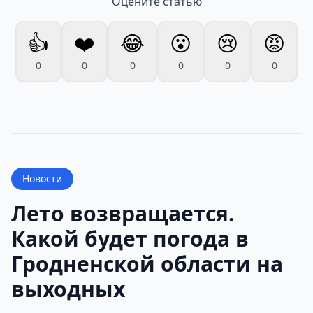
Оцените статью
👍
❤️
😂
😮
😢
😡
0
0
0
0
0
0
Новости
Лето возвращается.
Какой будет погода в
Гродненской области на
выходных