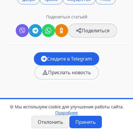
Поделиться статьёй
Поделиться
Следите в Telegram
Прислать новость
Оцените статью
🍪 Мы используем cookie для улучшения работы сайта.
Подробнее
👍
❤️
😂
😮
😢
😡
Отклонить
Принять
0
0
0
1
0
0