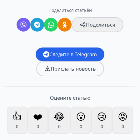
Поделиться статьёй
Поделиться
Следите в Telegram
Прислать новость
Оцените статью
👍
❤️
😂
😮
😢
😡
0
0
0
0
0
0