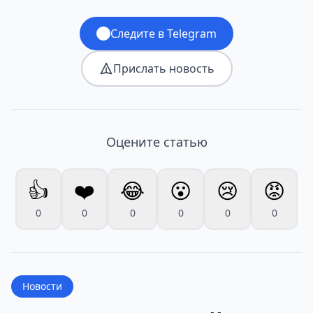
Следите в Telegram
Прислать новость
Оцените статью
👍
❤️
😂
😮
😢
😡
0
0
0
0
0
0
Новости