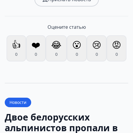
Оцените статью
👍
❤️
😂
😮
😢
😡
0
0
0
0
0
0
Новости
Двое белорусских
альпинистов пропали в