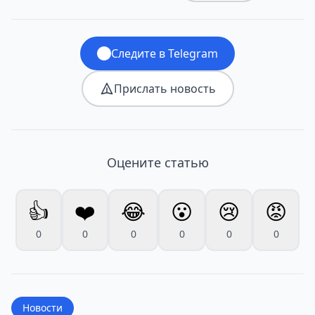
Следите в Telegram
Прислать новость
Оцените статью
👍
❤️
😂
😮
😢
😡
0
0
0
0
0
0
Новости