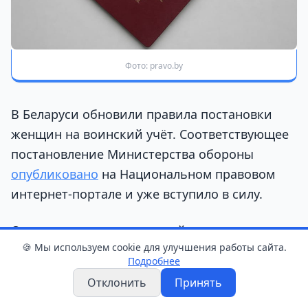
Фото: pravo.by
В Беларуси обновили правила постановки
женщин на воинский учёт. Соответствующее
постановление Министерства обороны
опубликовано
на Национальном правовом
интернет-портале и уже вступило в силу.
Одно из главных изменений касается
🍪 Мы используем cookie для улучшения работы сайта.
возраста. Теперь женщин будут принимать на
Подробнее
воинский учёт с 19 лет.
Отклонить
Принять
Также скорректирован перечень