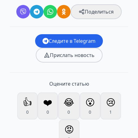
Поделиться
Следите в Telegram
Прислать новость
Оцените статью
👍
❤️
😂
😮
😢
0
0
0
0
1
😡