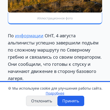
Иллюстрационное фото
По
информации
ОНТ, 4 августа
альпинисты успешно завершили подъём
по сложному маршруту по Северному
гребню и связались со своим оператором.
Они сообщили, что готовы к спуску и
начинают движение в сторону базового
лагеря.
🍪 Мы используем cookie для улучшения работы сайта.
Однако в назначенное время группа не
Подробнее
прибыла в контрольную точку. После
Отклонить
Принять
этого связь с альпинистами прервалась,