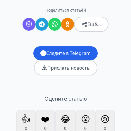
Поделиться статьёй
Ещё…
Следите в Telegram
Прислать новость
Оцените статью
👍
❤️
😂
😮
😢
0
0
0
0
0