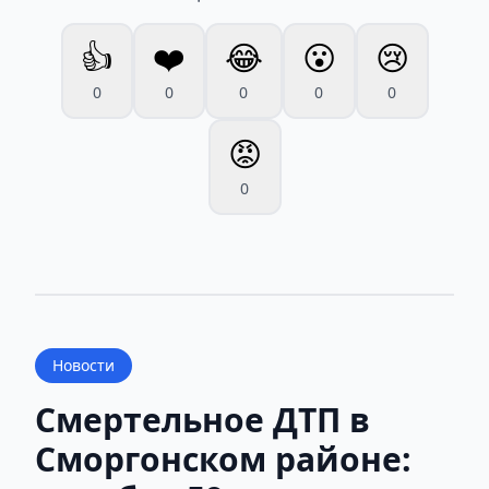
👍
❤️
😂
😮
😢
0
0
0
0
0
😡
0
Новости
Смертельное ДТП в
Сморгонском районе: