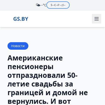
🌤️
--°C
$
--
€
--
₽
--
zł
--
Новости
Американские
пенсионеры
отпраздновали 50-
летие свадьбы за
границей и домой не
вернулись. И вот