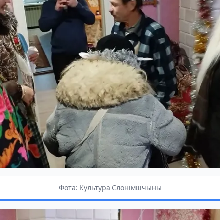
Фота: Культура Слонімшчыны