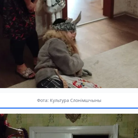
Фота: Культура Слонімшчыны