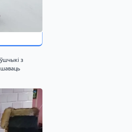
оўшчыкі з
іншаваць