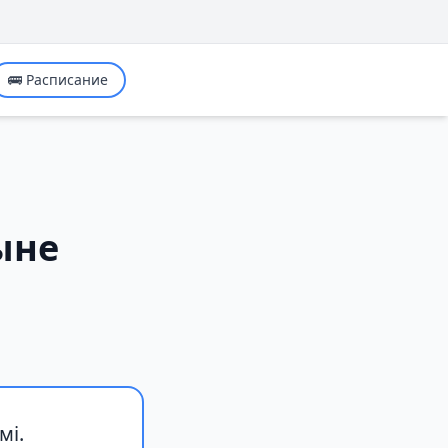
🚌 Расписание
ыне
мі.