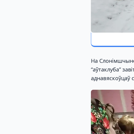
На Слонімшчыне
“аўтаклуба” зав
аднавяскоўцаў с