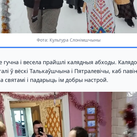
Фота: Культура Слонімшчыны
 гучна і весела прайшлі калядныя абходы. Каляд
італі ў вёскі Талькаўшчына і Пятралевічы, каб пав
а святамі і падарыць ім добры настрой.