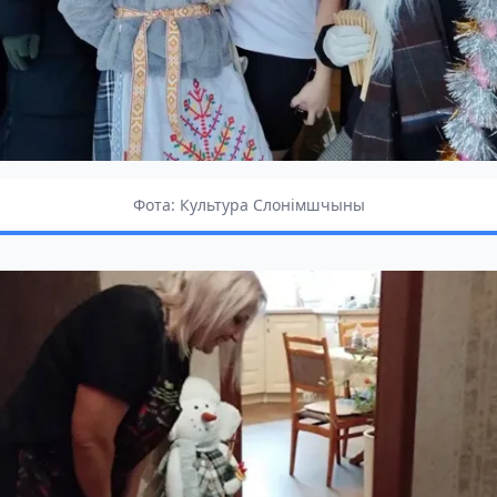
Фота: Культура Слонімшчыны