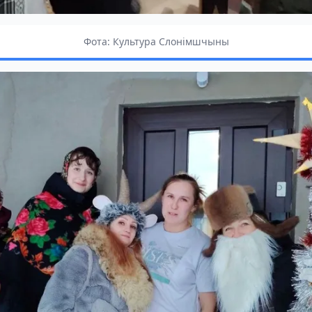
Фота: Культура Слонімшчыны