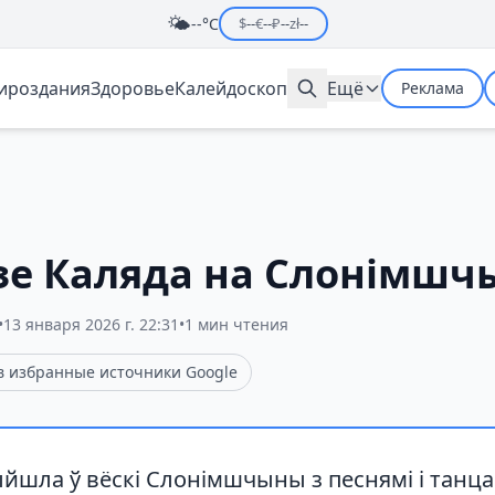
🌤️
--°C
$
--
€
--
₽
--
zł
--
мироздания
Здоровье
Калейдоскоп
Ещё
Реклама
дзе Каляда на Слонімшч
•
13 января 2026 г. 22:31
•
1 мин чтения
 в избранные источники Google
йшла ў вёскі Слонімшчыны з песнямі і танца