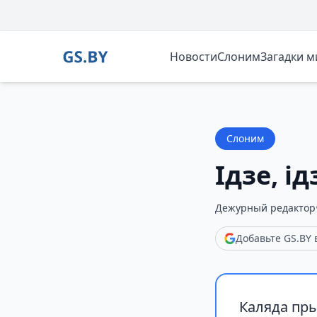
Новости
Слоним
Загадки 
Слоним
Ідзе, і
Дежурный редактор
Добавьте GS.BY
Каляда пры