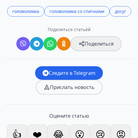
головоломка
головоломка со спичками
досуг
Поделиться статьёй
Поделиться
Следите в Telegram
Прислать новость
Оцените статью
👍
❤️
😂
😮
😢
😡