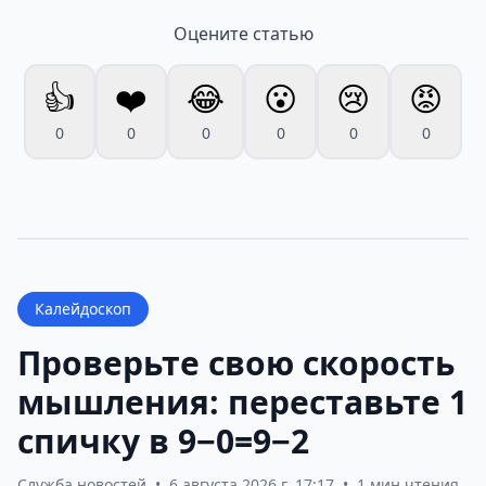
Оцените статью
👍
❤️
😂
😮
😢
😡
0
0
0
0
0
0
Калейдоскоп
Проверьте свою скорость
мышления: переставьте 1
спичку в 9−0=9−2
Служба новостей
•
6 августа 2026 г. 17:17
•
1 мин чтения