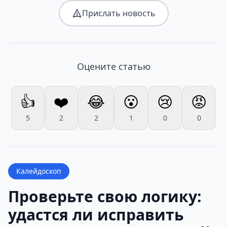
Прислать новость
Оцените статью
👍
❤️
😂
😮
😢
😡
5
2
2
1
0
0
Калейдоскоп
Проверьте свою логику:
удастся ли исправить