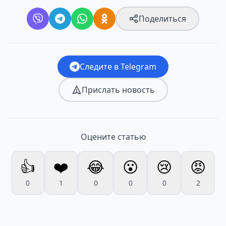
Поделиться
Следите в Telegram
Прислать новость
Оцените статью
👍
❤️
😂
😮
😢
😡
0
1
0
0
0
2