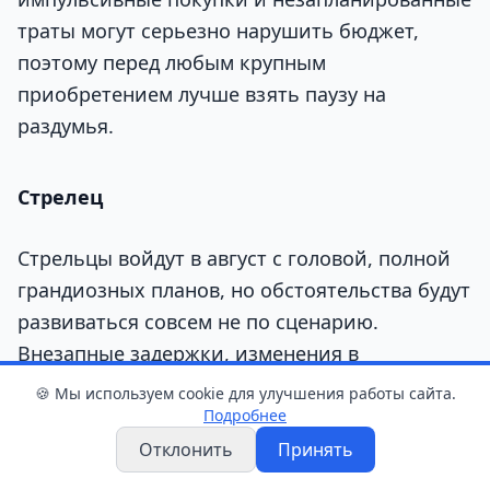
траты могут серьезно нарушить бюджет,
поэтому перед любым крупным
приобретением лучше взять паузу на
раздумья.
Стрелец
Стрельцы войдут в август с головой, полной
грандиозных планов, но обстоятельства будут
развиваться совсем не по сценарию.
Внезапные задержки, изменения в
расписании и непредвиденные повороты
🍪 Мы используем cookie для улучшения работы сайта.
событий могут сильно разочаровать
Подробнее
свободолюбивых представителей этого знака.
Отклонить
Принять