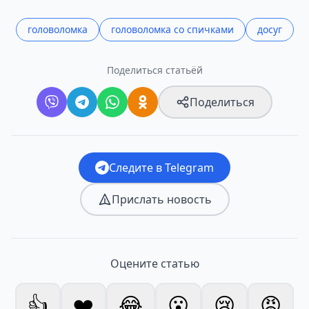
головоломка
головоломка со спичками
досуг
Поделиться статьёй
Поделиться
Следите в Telegram
Прислать новость
Оцените статью
👍
❤️
😂
😮
😢
😡