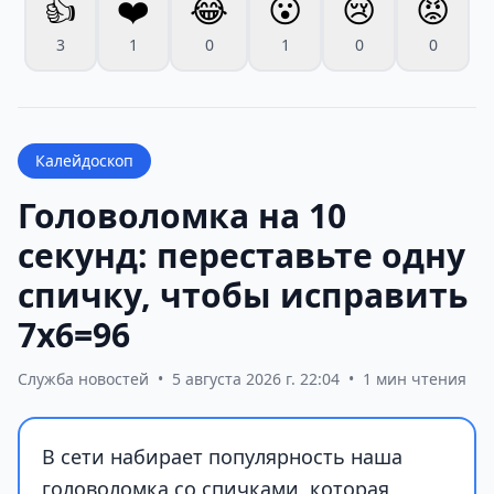
👍
❤️
😂
😮
😢
😡
3
1
0
1
0
0
Калейдоскоп
Головоломка на 10
секунд: переставьте одну
спичку, чтобы исправить
7х6=96
Служба новостей
•
5 августа 2026 г. 22:04
•
1 мин чтения
В сети набирает популярность наша
головоломка со спичками, которая