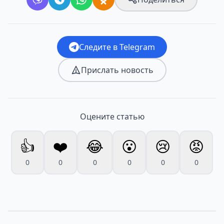
Следите в Telegram
Прислать новость
Оцените статью
👍
❤️
😂
😮
😢
😡
0
0
0
0
0
0