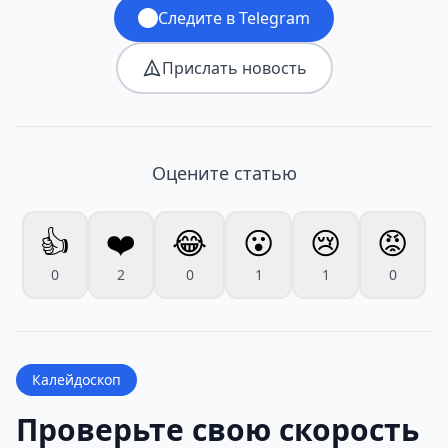
Следите в Telegram
Прислать новость
Оцените статью
👍
❤️
😂
😮
😢
😡
0
2
0
1
1
0
Калейдоскоп
Проверьте свою скорость