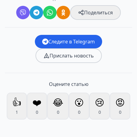
Поделиться
Следите в Telegram
Прислать новость
Оцените статью
👍
❤️
😂
😮
😢
😡
1
0
0
0
0
0