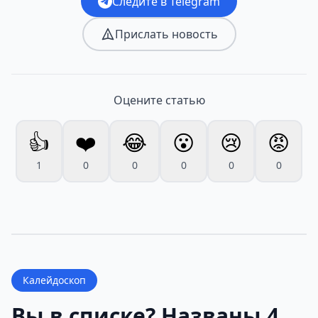
Следите в Telegram
Прислать новость
Оцените статью
👍
❤️
😂
😮
😢
😡
1
0
0
0
0
0
Калейдоскоп
Вы в списке? Названы 4