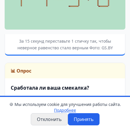
За 15 секунд переставьте 1 спичку так, чтобы
неверное равенство стало верным Фото: GS.BY
📊 Опрос
Сработала ли ваша смекалка?
🍪 Мы используем cookie для улучшения работы сайта.
Да, решил(а) за 15 секунд!
1
Подробнее
Отклонить
Принять
Решил(а), но ушло больше времени.
2