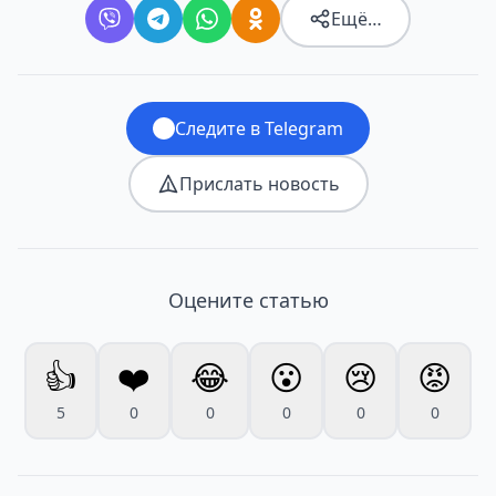
Ещё…
Следите в Telegram
Прислать новость
Оцените статью
👍
❤️
😂
😮
😢
😡
5
0
0
0
0
0