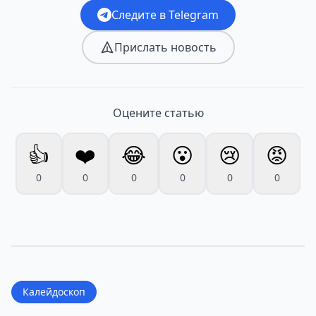
Следите в Telegram
Прислать новость
Оцените статью
👍
❤️
😂
😮
😢
😡
0
0
0
0
0
0
Калейдоскоп