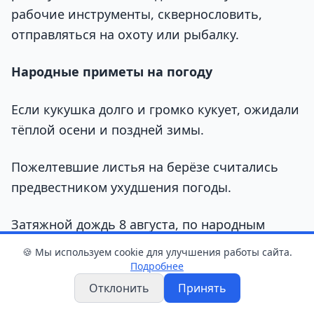
рабочие инструменты, сквернословить,
отправляться на охоту или рыбалку.
Народные приметы на погоду
Если кукушка долго и громко кукует, ожидали
тёплой осени и поздней зимы.
Пожелтевшие листья на берёзе считались
предвестником ухудшения погоды.
Затяжной дождь 8 августа, по народным
приметам, обещал дождливый сентябрь.
🍪 Мы используем cookie для улучшения работы сайта.
Подробнее
А жаркая погода в Ермолаев день якобы
Отклонить
Принять
предвещала раннюю весну в следующем году.