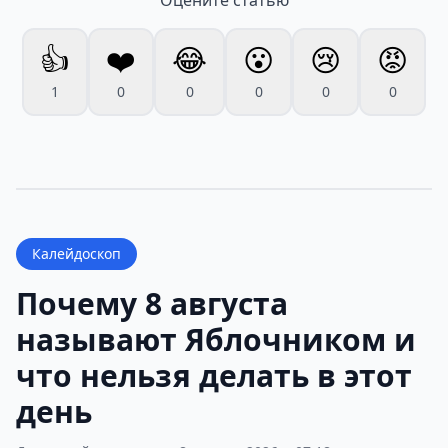
Оцените статью
👍
❤️
😂
😮
😢
😡
1
0
0
0
0
0
Калейдоскоп
Почему 8 августа
называют Яблочником и
что нельзя делать в этот
день