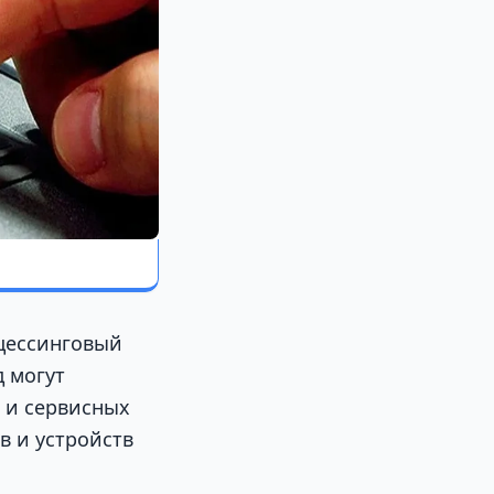
оцессинговый
 могут
 и сервисных
в и устройств