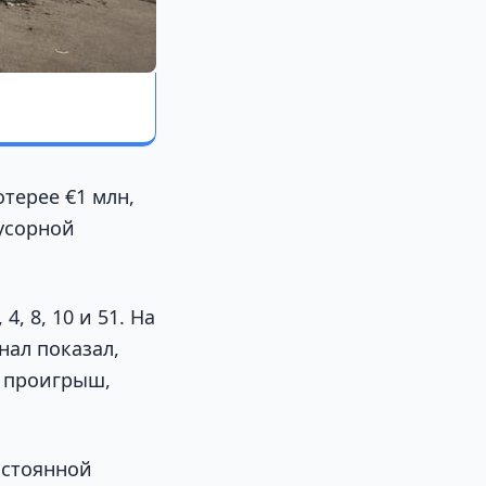
терее €1 млн,
усорной
, 8, 10 и 51. На
нал показал,
к проигрыш,
остоянной