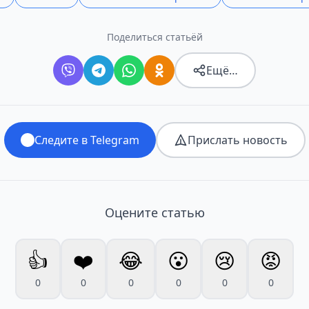
Поделиться статьёй
Ещё…
Следите в Telegram
Прислать новость
Оцените статью
👍
❤️
😂
😮
😢
😡
0
0
0
0
0
0