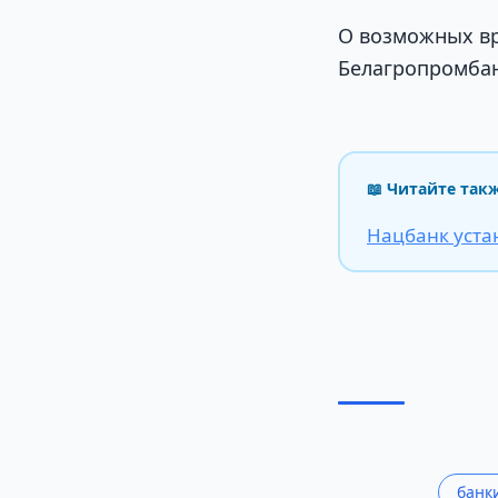
О возможных вр
Белагропромбан
📖 Читайте так
Нацбанк уста
банк