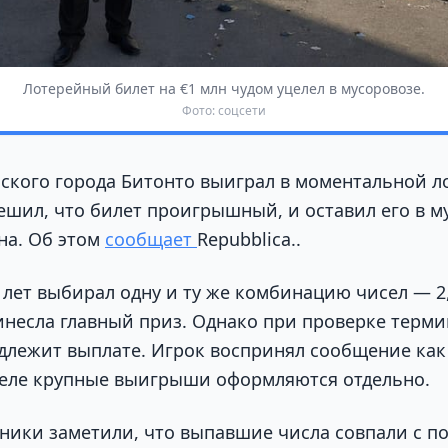
Лотерейный билет на €1 млн чудом уцелел в мусоровозе.
Фото: соцсети
ского города Битонто выиграл в моментальной ло
ешил, что билет проигрышный, и оставил его в м
на. Об этом
сообщает
Repubblica..
ет выбирал одну и ту же комбинацию чисел — 2, 4
ринесла главный приз. Однако при проверке терми
одлежит выплате. Игрок воспринял сообщение ка
деле крупные выигрыши оформляются отдельно.
ники заметили, что выпавшие числа совпали с п