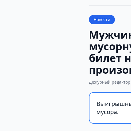
Новости
Мужчин
мусорн
билет 
произо
Дежурный редактор
Выигрышный
мусора.