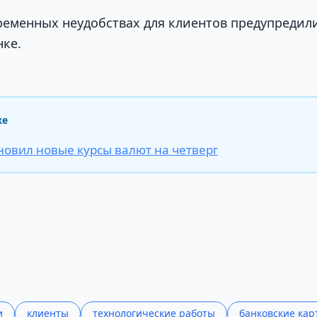
еменных неудобствах для клиентов предупредили
ке.
же
новил новые курсы валют на четверг
и
клиенты
технологические работы
банковские кар