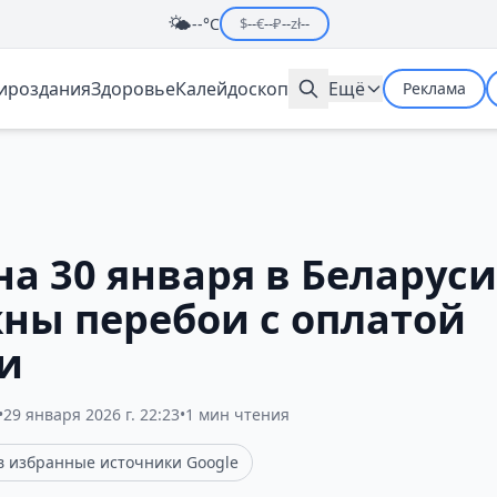
🌤️
--°C
$
--
€
--
₽
--
zł
--
мироздания
Здоровье
Калейдоскоп
Ещё
Реклама
на 30 января в Беларуси
ны перебои с оплатой
и
•
29 января 2026 г. 22:23
•
1 мин чтения
 в избранные источники Google