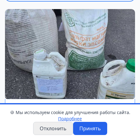
Фото: УВД Гродненского облисполкома
🍪 Мы используем cookie для улучшения работы сайта.
Подробнее
Как
сообщили
в УВД Гродненского
Отклонить
Принять
облисполкома, факт хищения вскрылся во