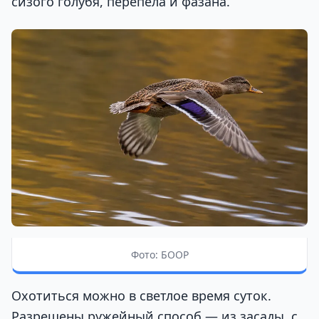
сизого голубя, перепела и фазана.
Фото: БООР
Охотиться можно в светлое время суток.
Разрешены ружейный способ — из засады, с