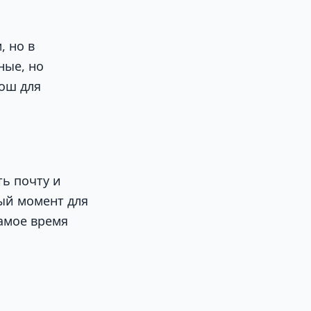
, но в
ные, но
ош для
ь почту и
ый момент для
амое время