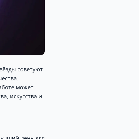
вёзды советуют
чества.
аботе может
ва, искусства и
лучший день для