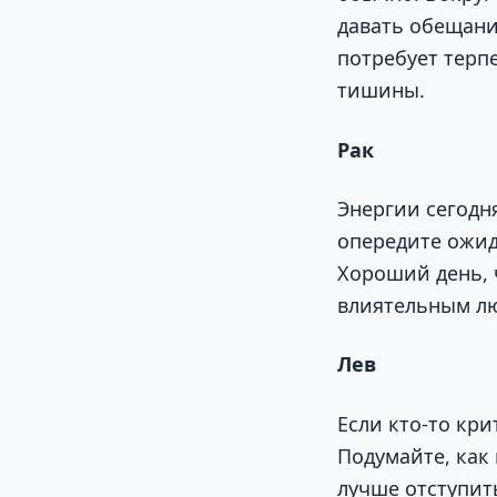
давать обещания
потребует терп
тишины.
Рак
Энергии сегодн
опередите ожид
Хороший день, 
влиятельным лю
Лев
Если кто-то кр
Подумайте, как
лучше отступит