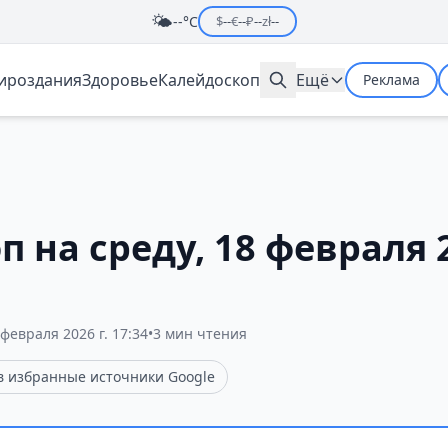
🌤️
--°C
$
--
€
--
₽
--
zł
--
мироздания
Здоровье
Калейдоскоп
Ещё
Реклама
п на среду, 18 февраля 
 февраля 2026 г. 17:34
•
3 мин чтения
 в избранные источники Google