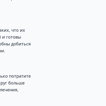
ких, что их
й и готовы
собны добиться
чи.
лько потратите
круг больше
влечения,