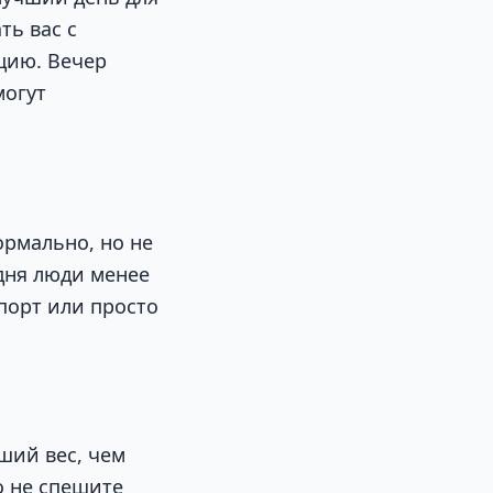
ть вас с
ацию. Вечер
могут
ормально, но не
одня люди менее
спорт или просто
ший вес, чем
о не спешите