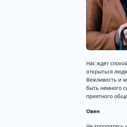
Нас ждёт споко
открыться людя
Вежливость и м
быть немного ск
приятного обще
Овен
Не торопитесь 