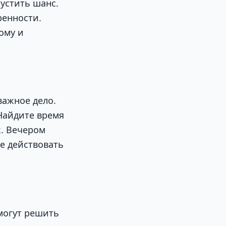
устить шанс.
ренности.
ому и
важное дело.
 Найдите время
х. Вечером
е действовать
омогут решить