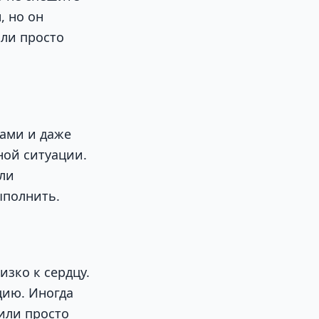
, но он
или просто
чами и даже
ной ситуации.
или
ыполнить.
зко к сердцу.
цию. Иногда
или просто