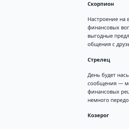
Скорпион
Настроение на в
финансовых воп
выгодные предл
общения с друзь
Стрелец
День будет нас
сообщения — мо
финансовых реш
немного передо
Козерог