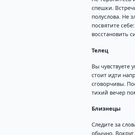
спешки. Встречи
полуслова. Не з
посвятите себе
восстановить с
Телец
Вы чувствуете 
стоит идти нап
сговорчивы. Пос
тихий вечер по
Близнецы
Следите за сло
обычно. Вокруг