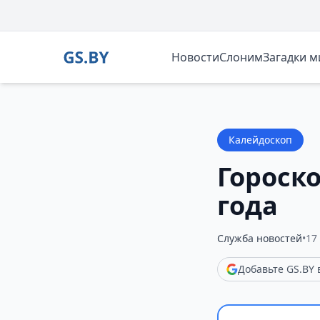
Новости
Слоним
Загадки 
Калейдоскоп
Гороско
года
Служба новостей
•
17
Добавьте GS.BY