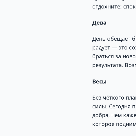
отдохните: спо
Дева
День обещает б
радует — это со
браться за нов
результата. Во
Весы
Без чёткого пла
силы. Сегодня 
добра, чем каже
которое подним