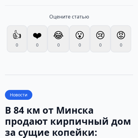
Оцените статью
👍
❤️
😂
😮
😢
😡
0
0
0
0
0
0
Новости
В 84 км от Минска
продают кирпичный дом
за сущие копейки: