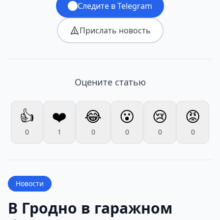
Следите в Telegram
Прислать новость
Оцените статью
👍
❤️
😂
😮
😢
😡
0
1
0
0
0
0
Новости
В Гродно в гаражном