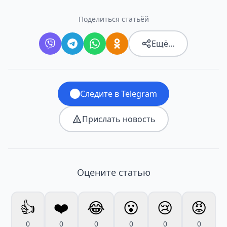
Поделиться статьёй
Ещё…
Следите в Telegram
Прислать новость
Оцените статью
👍
❤️
😂
😮
😢
😡
0
0
0
0
0
0