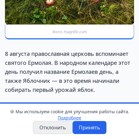
Фото: magnific.com
8 августа православная церковь вспоминает
святого Ермолая. В народном календаре этот
день получил название Ермолаев день, а
также Яблочник — в это время начинали
собирать первый урожай яблок.
При этом по старой традиции яблоки до
🍪 Мы используем cookie для улучшения работы сайта.
Яблочного Спаса, который отмечается 19
Подробнее
августа, не ели.
Отклонить
Принять