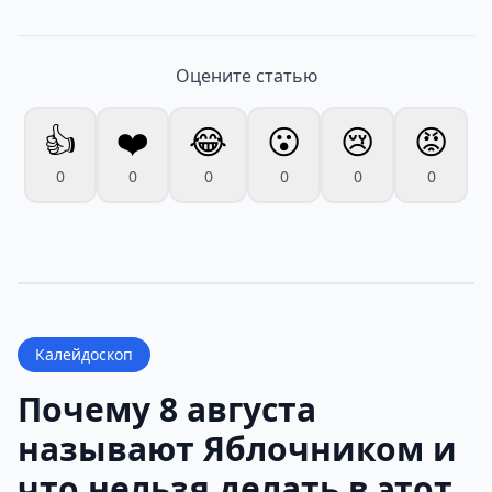
Оцените статью
👍
❤️
😂
😮
😢
😡
0
0
0
0
0
0
Калейдоскоп
Почему 8 августа
называют Яблочником и
что нельзя делать в этот