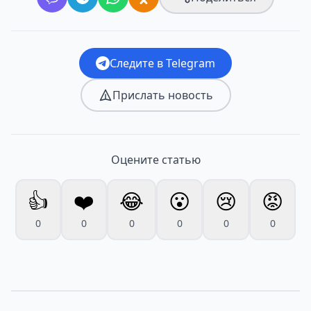
Следите в Telegram
Прислать новость
Оцените статью
👍
❤️
😂
😮
😢
😡
0
0
0
0
0
0