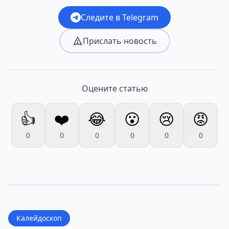
Следите в Telegram
Прислать новость
Оцените статью
👍
❤️
😂
😮
😢
😡
0
0
0
0
0
0
Калейдоскоп