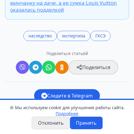
минчанку на даче, а ее сумка Louis Vuitton
оказалась подделкой
наследство
экспертиза
ГКСЭ
Поделиться статьёй
Поделиться
Следите в Telegram
🍪 Мы используем cookie для улучшения работы сайта.
Прислать новость
Подробнее
Отклонить
Принять