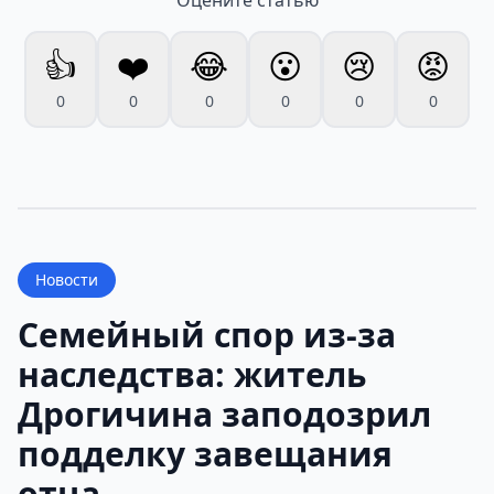
👍
❤️
😂
😮
😢
😡
0
0
0
0
0
0
Новости
Семейный спор из-за
наследства: житель
Дрогичина заподозрил
подделку завещания
отца