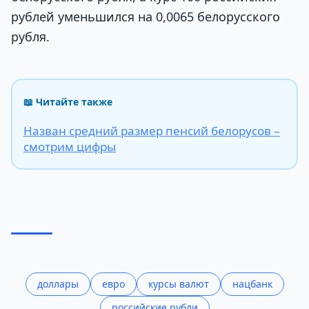
рублей уменьшился на 0,0065 белорусского
рубля.
📖 Читайте также
Назван средний размер пенсий белорусов –
смотрим цифры
доллары
евро
курсы валют
нацбанк
российские рубли