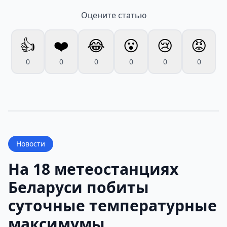
Оцените статью
👍
❤️
😂
😮
😢
😡
0
0
0
0
0
0
Новости
На 18 метеостанциях
Беларуси побиты
суточные температурные
максимумы