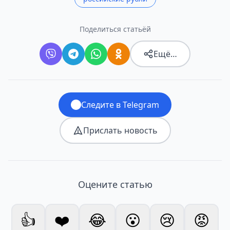
Поделиться статьёй
Ещё…
Следите в Telegram
Прислать новость
Оцените статью
👍
❤️
😂
😮
😢
😡