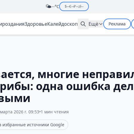
🌤️
--°C
$
--
€
--
₽
--
zł
--
мироздания
Здоровье
Калейдоскоп
Ещё
Реклама
ается, многие неправи
грибы: одна ошибка дел
овыми
 марта 2026 г. 09:53
•
1 мин чтения
 в избранные источники Google