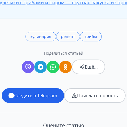
улетики с грибами и сыром — вкусная закуска из про
кулинария
рецепт
грибы
Поделиться статьёй
Ещё…
Следите в Telegram
Прислать новость
Оцените статью