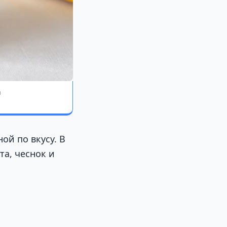
а
ой по вкусу. В
та, чеснок и