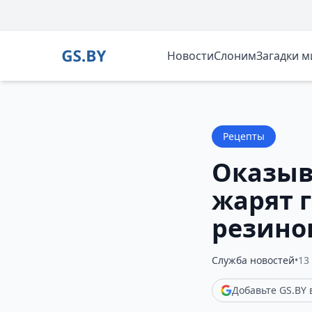
Новости
Слоним
Загадки 
Рецепты
Оказыв
жарят 
резин
Служба новостей
•
13
Добавьте GS.BY