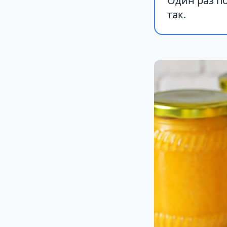
Один раз п
так.