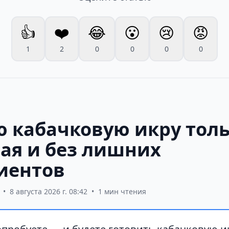
👍
❤️
😂
😮
😢
😡
1
2
0
0
0
0
ю кабачковую икру толь
ая и без лишних
иентов
•
8 августа 2026 г. 08:42
•
1 мин чтения