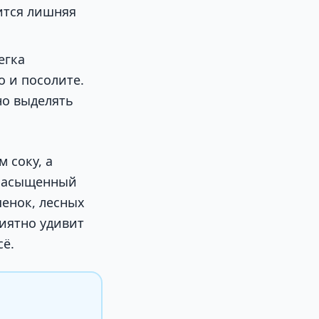
ится лишняя
егка
о и посолите.
но выделять
 соку, а
 насыщенный
енок, лесных
риятно удивит
сё.