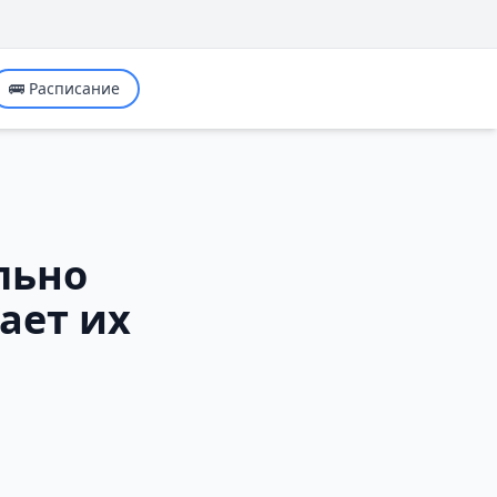
🚌 Расписание
льно
ает их