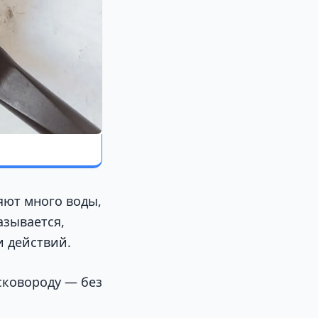
яют много воды,
азывается,
и действий.
сковороду — без