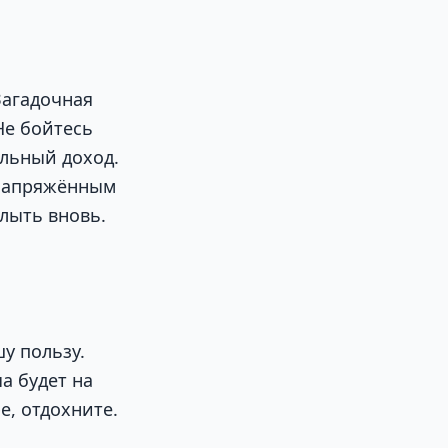
Загадочная
Не бойтесь
льный доход.
 напряжённым
лыть вновь.
у пользу.
а будет на
е, отдохните.