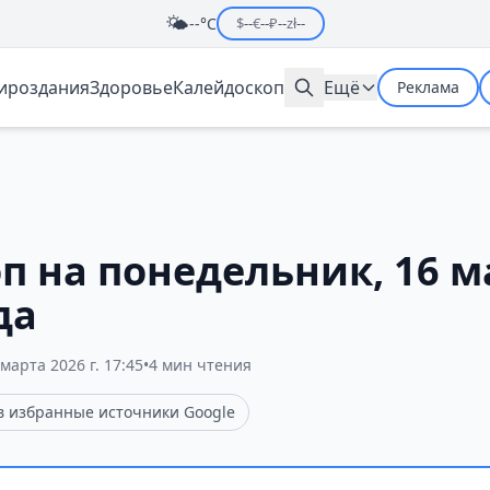
🌤️
--°C
$
--
€
--
₽
--
zł
--
мироздания
Здоровье
Калейдоскоп
Ещё
Реклама
п на понедельник, 16 м
да
 марта 2026 г. 17:45
•
4 мин чтения
 в избранные источники Google