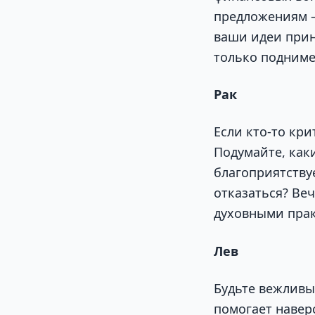
предложениям —
ваши идеи прин
только подниме
Рак
Если кто-то кр
Подумайте, ка
благоприятству
отказаться? Ве
духовными пра
Лев
Будьте вежливы
помогает навер