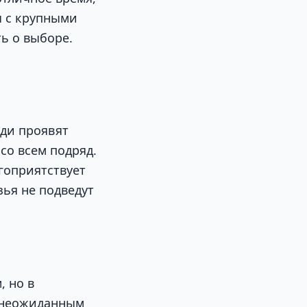
ы с крупными
ь о выборе.
юди проявят
 со всем подряд.
гоприятствует
зья не подведут
, но в
т неожиданным