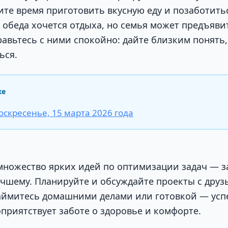
ите время приготовить вкусную еду и позаботитьс
е обеда хочется отдыха, но семья может предъяви
авьтесь с ними спокойно: дайте близким понять, 
ься.
же
оскресенье, 15 марта 2026 года
 множество ярких идей по оптимизации задач — з
учшему. Планируйте и обсуждайте проекты с друз
аймитесь домашними делами или готовкой — успе
приятствует заботе о здоровье и комфорте.