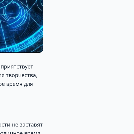
оприятствует
я творчества,
ое время для
сти не заставят
отличное время,