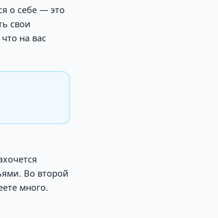
я о себе — это
ть свои
что на вас
ахочется
ьями. Во второй
ете много.