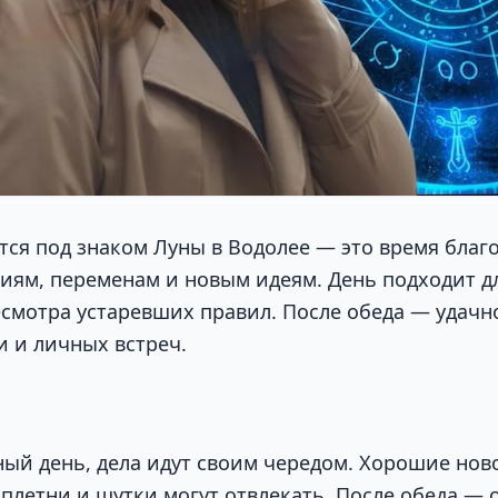
тся под знаком Луны в Водолее — это время благ
ям, переменам и новым идеям. День подходит дл
смотра устаревших правил. После обеда — удачн
и и личных встреч.
ный день, дела идут своим чередом. Хорошие ново
сплетни и шутки могут отвлекать. После обеда — 