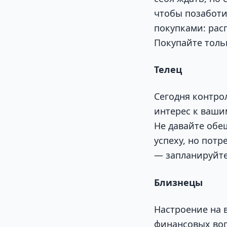
чтобы позаботи
покупками: рас
Покупайте тольк
Телец
Сегодня контро
интерес к вашим
Не давайте обе
успеху, но потр
— запланируйте
Близнецы
Настроение на в
финансовых воп