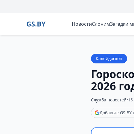
Новости
Слоним
Загадки 
Калейдоскоп
Гороско
2026 го
Служба новостей
•
15
Добавьте GS.BY