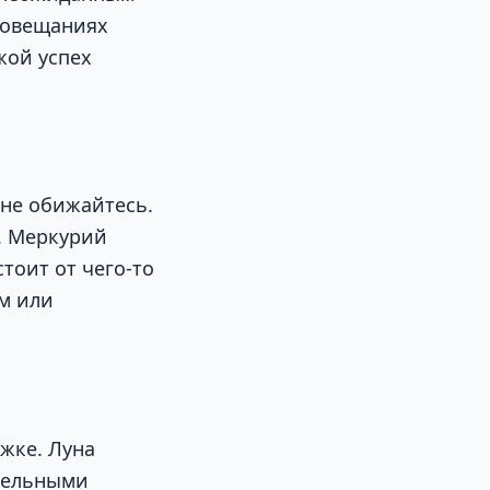
совещаниях
жой успех
 не обижайтесь.
. Меркурий
тоит от чего-то
ом или
жке. Луна
ительными