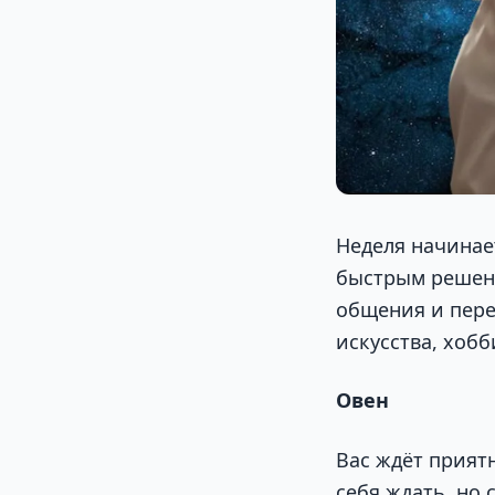
Неделя начинае
быстрым решени
общения и пере
искусства, хобб
Овен
Вас ждёт прият
себя ждать, но 