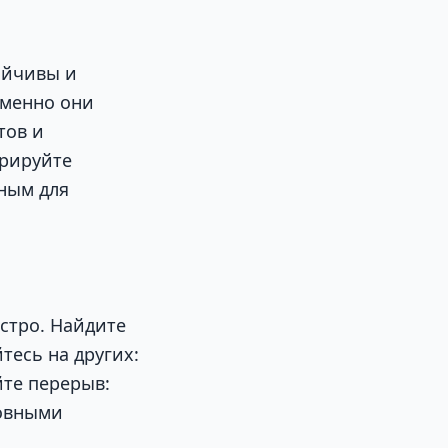
ойчивы и
именно они
тов и
орируйте
жным для
ыстро. Найдите
тесь на других:
йте перерыв:
ховными