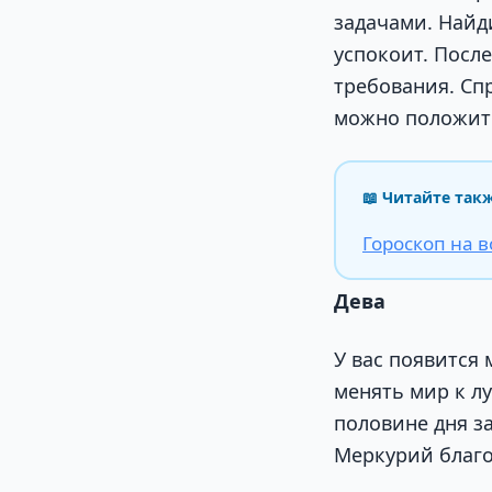
задачами. Найд
успокоит. Посл
требования. Спр
можно положит
📖 Читайте так
Гороскоп на в
Дева
У вас появится
менять мир к л
половине дня з
Меркурий благо