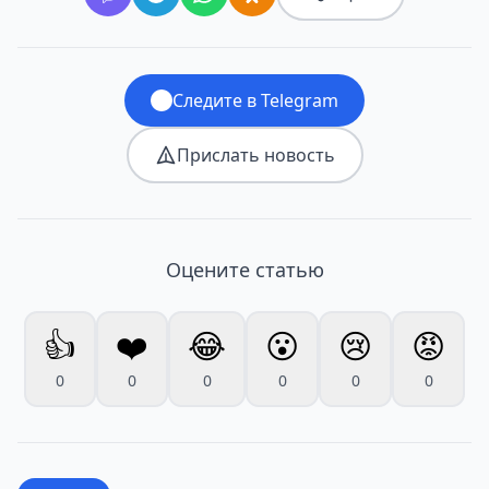
Следите в Telegram
Прислать новость
Оцените статью
👍
❤️
😂
😮
😢
😡
0
0
0
0
0
0