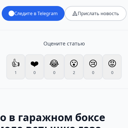
Следите в Telegram
Прислать новость
Оцените статью
👍
❤️
😂
😮
😢
😡
1
0
0
2
0
0
о в гаражном боксе