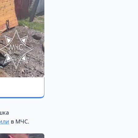
шка
или
в МЧС.