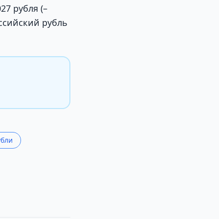
7 рубля (–
оссийский рубль
убли