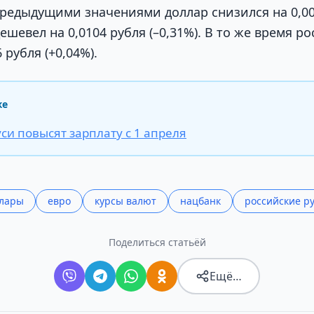
предыдущими значениями доллар снизился на 0,002
дешевел на 0,0104 рубля (–0,31%). В то же время р
 рубля (+0,04%).
же
си повысят зарплату с 1 апреля
лары
евро
курсы валют
нацбанк
российские р
Поделиться статьёй
Ещё…