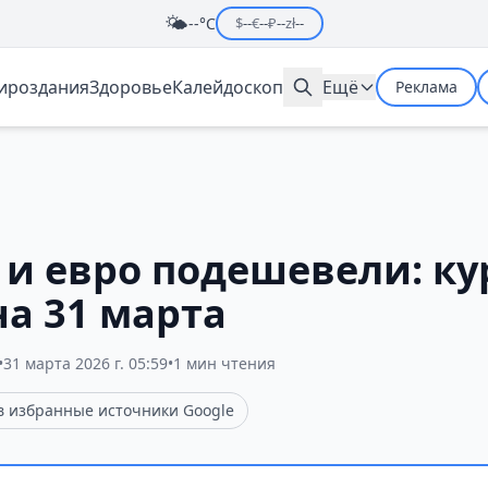
🌤️
--°C
$
--
€
--
₽
--
zł
--
мироздания
Здоровье
Калейдоскоп
Ещё
Реклама
 и евро подешевели: к
на 31 марта
•
31 марта 2026 г. 05:59
•
1 мин чтения
 в избранные источники Google