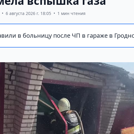
мела вспышка газа
•
6 августа 2026 г. 18:05
•
1 мин чтения
вили в больницу после ЧП в гараже в Гродно