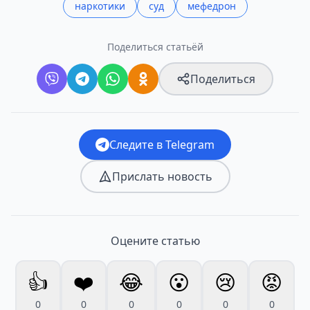
наркотики
суд
мефедрон
Поделиться статьёй
Поделиться
Следите в Telegram
Прислать новость
Оцените статью
👍
❤️
😂
😮
😢
😡
0
0
0
0
0
0