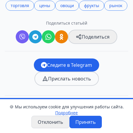
торговля
цены
овощи
фрукты
рынок
Поделиться статьёй
Поделиться
Следите в Telegram
Прислать новость
Оцените статью
🍪 Мы используем cookie для улучшения работы сайта.
Подробнее
👍
❤️
😂
😮
😢
😡
Отклонить
Принять