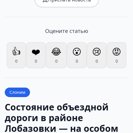
Оцените статью
👍
❤️
😂
😮
😢
😡
0
0
0
0
0
0
Слоним
Состояние объездной
дороги в районе
Лобазовки — на особом