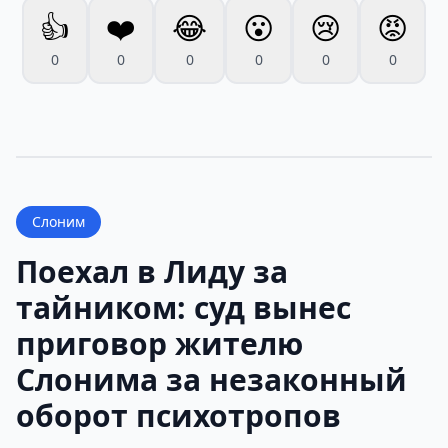
👍
❤️
😂
😮
😢
😡
0
0
0
0
0
0
Слоним
Поехал в Лиду за
тайником: суд вынес
приговор жителю
Слонима за незаконный
оборот психотропов