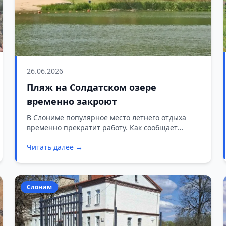
26.06.2026
Пляж на Солдатском озере
временно закроют
В Слониме популярное место летнего отдыха
временно прекратит работу. Как сообщает
местный информационный пул, пляж на озере
Читать далее →
Солдатском, расположенный в микрорайоне
Энка, закроют для посещения жителей и гостей
города.
Слоним