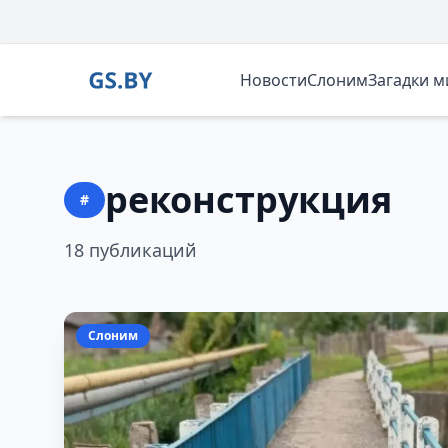
Новости
Слоним
Загадки 
реконструкция
#
18 публикаций
Слоним