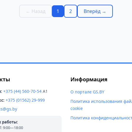
← Назад
1
2
Вперёд →
кты
Информация
:
+375 (44) 560-70-54
A1
О портале GS.BY
с:
+375 (01562) 29-999
Политика использования фай
cookie
gs@gs.by
Политика конфиденциальнос
 работы:
 9:00—18:00