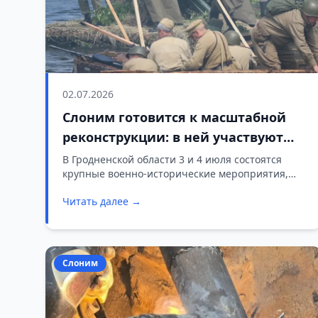
02.07.2026
Слоним готовится к масштабной
реконструкции: в ней участвуют
более 300 человек
В Гродненской области 3 и 4 июля состоятся
крупные военно-исторические мероприятия,
посвященные событиям Великой Отечественной
Читать далее →
войны. Главным акцентом предстоящих
выходных станут масштабные постановки боев,
которые развернутся в Слониме и Сморгони.
Слоним