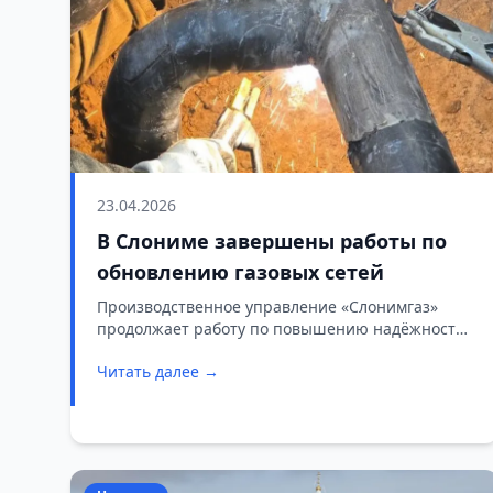
23.04.2026
В Слониме завершены работы по
обновлению газовых сетей
Производственное управление «Слонимгаз»
продолжает работу по повышению надёжности
городской газовой инфраструктуры. На прошлой
Читать далее →
неделе специалисты предприятия выполнили
два важных этапа работ, направленных на
развитие сетей газоснабжения.