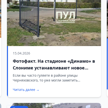
15.04.2026
Фотофакт. На стадионе «Динамо» в
Слониме устанавливают новое
ограждение
Если вы часто гуляете в районе улицы
Черняховского, то уже могли заметить
изменения. По адресу Черняховского, 15Б
Читать далее →
(территория стадиона «Динамо») началась
установка нового ограждения.