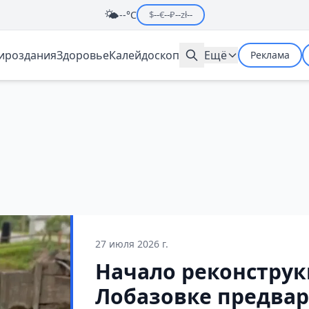
🌤️
--°C
$
--
€
--
₽
--
zł
--
мироздания
Здоровье
Калейдоскоп
Ещё
Реклама
27 июля 2026 г.
Начало реконструк
Лобазовке предвар