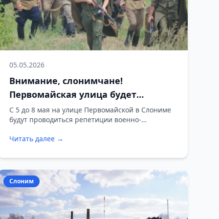
05.05.2026
Внимание, слонимчане!
Первомайская улица будет
временно перекрываться для
С 5 до 8 мая на улице Первомайской в Слониме
будут проводиться репетиции военно-
репетиций ко Дню Победы
исторической реконструкции, приуроченной к
Читать далее →
празднованию Дня Победы. Об этом сообщает
«Пул Слонимский».
Слоним