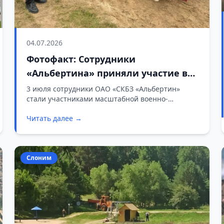
04.07.2026
Фотофакт: Сотрудники
«Альбертина» приняли участие в
реконструкции героической
3 июля сотрудники ОАО «СКБЗ «Альбертин»
стали участниками масштабной военно-
обороны Слонима
исторической реконструкции «Героическая
Читать далее →
оборона Слонима. Июнь 1941 год». Мероприятие
прошло на берегу Солдатского озера и было
приурочено ко Дню Независимости.
Слоним