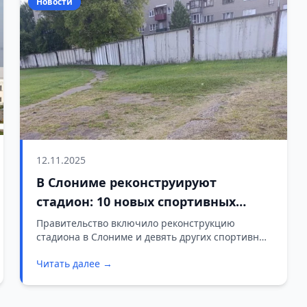
Новости
12.11.2025
В Слониме реконструируют
стадион: 10 новых спортивных
объектов войдут в госпрограмму на
Правительство включило реконструкцию
стадиона в Слониме и девять других спортивных
2021–2025 годы
объектов в госпрограмму развития физкультуры
Читать далее →
и спорта на 2021–2025 годы.