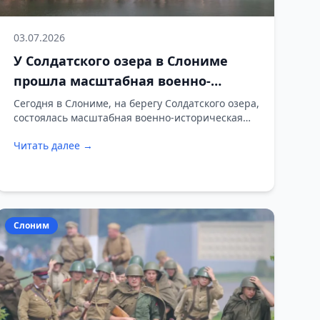
03.07.2026
У Солдатского озера в Слониме
прошла масштабная военно-
историческая реконструкция
Сегодня в Слониме, на берегу Солдатского озера,
состоялась масштабная военно-историческая
реконструкция, посвящённая событиям первых
Читать далее →
дней Великой Отечественной войны. Зрители
увидели постановку боевых эпизодов, эвакуацию
мирных жителей, работу артиллерии, переправу
через воду и сцены обороны.
Слоним