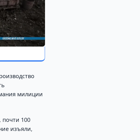
роизводство
ть
имания милиции
 почти 100
ние изъяли,