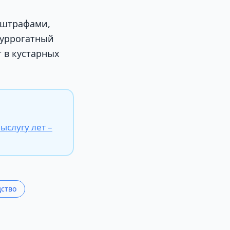
 штрафами,
суррогатный
т в кустарных
ыслугу лет –
ство