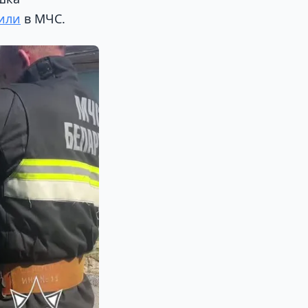
или
в МЧС.