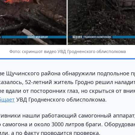
Фото: скриншот видео УВД Гродненского облисполкома
ве Щучинского района обнаружили подпольное п
оказалось, 52-летний житель Гродно решил налади
е вдали от посторонних глаз, но скрыться от вн
бщает
УВД Гродненского облисполкома.
тивники нашли работающий самогонный аппарат,
о самогона и около 3000 литров браги. Оборудова
ли, а по факту проводится проверка.