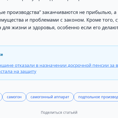
ые производства” заканчиваются не прибылью, а
мущества и проблемами с законом. Кроме того, 
 для жизни и здоровья, особенно если его делаю
же
нщине отказали в назначении досрочной пенсии за в
встала на защиту
самогон
самогонный аппарат
подпольное производ
Поделиться статьёй