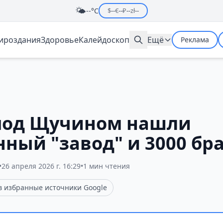
🌤️
--°C
$
--
€
--
₽
--
zł
--
мироздания
Здоровье
Калейдоскоп
Ещё
Реклама
 под Щучином нашли
нный "завод" и 3000 бр
•
26 апреля 2026 г. 16:29
•
1 мин чтения
 в избранные источники Google