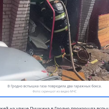
В Гродно вспышка газа повредила два гаражных бокса.
Фото: скриншот из видео МЧС
ажей на улице Пушкина в Гродно произошла вспы