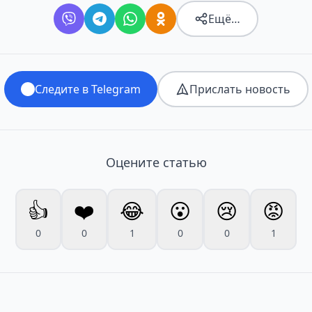
Ещё…
Следите в Telegram
Прислать новость
Оцените статью
👍
❤️
😂
😮
😢
😡
0
0
1
0
0
1