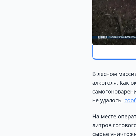
В лесном масси
алкоголя. Как 
самогоноварени
не удалось,
соо
На месте опера
литров готовог
сырье уничтожи