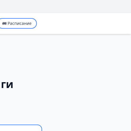
🚌 Расписание
аги