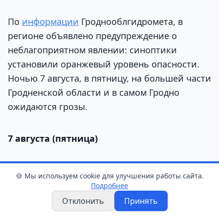
По
информации
Гроднооблгидромета, в
регионе объявлено предупреждение о
неблагоприятном явлении: синоптики
установили оранжевый уровень опасности.
Ночью 7 августа, в пятницу, на большей части
Гродненской области и в самом Гродно
ожидаются грозы.
7 августа (пятница)
Погоду будет определять активный
🍪 Мы используем cookie для улучшения работы сайта.
атмосферный фронт, который принесет
Подробнее
дожди и порывистый ветер. В областном
Отклонить
Принять
центре в ночь на пятницу пройдет