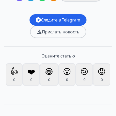
Следите в Telegram
Прислать новость
Оцените статью
👍
❤️
😂
😮
😢
😡
0
0
0
0
0
0