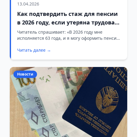
13.04.2026
Как подтвердить стаж для пенсии
в 2026 году, если утеряна трудовая
книжка
Читатель спрашивает: «В 2026 году мне
исполняется 63 года, и я могу оформить пенсию
по возрасту на общих основаниях. Трудовая
Читать далее →
книжка утеряна. Как мне подтвердить свой
стаж?»
Новости