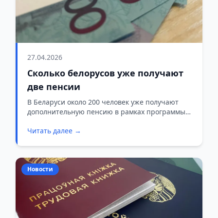
27.04.2026
Сколько белорусов уже получают
две пенсии
В Беларуси около 200 человек уже получают
дополнительную пенсию в рамках программы
добровольного накопительного пенсионного
Читать далее →
страхования с государственной поддержкой
(ДНПС). Первые такие выплаты начались в
ноябре 2025 года.
Новости