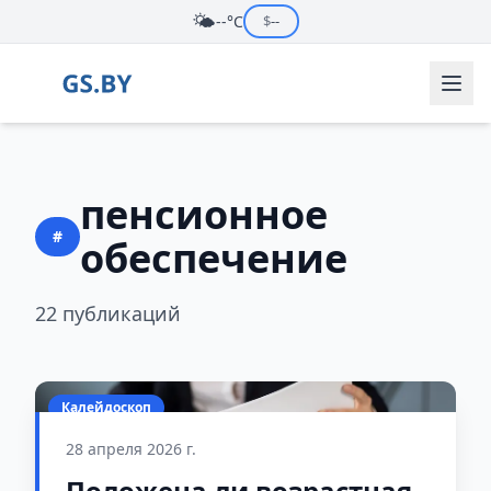
🌤️
--°C
$
--
пенсионное
#
обеспечение
22 публикаций
Калейдоскоп
28 апреля 2026 г.
Положена ли возрастная