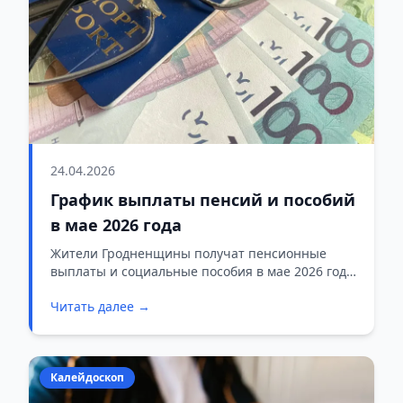
24.04.2026
График выплаты пенсий и пособий
в мае 2026 года
Жители Гродненщины получат пенсионные
выплаты и социальные пособия в мае 2026 года
в соответствии с установленным графиком.
Читать далее →
Перечисление средств на банковские карты и
счета будет проходить поэтапно, в зависимости
от обслуживающего банка.
Калейдоскоп