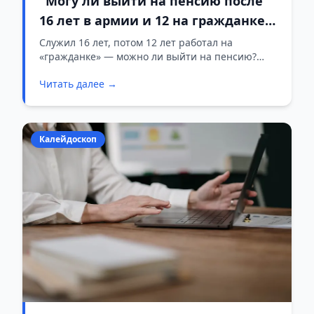
"Могу ли выйти на пенсию после
16 лет в армии и 12 на гражданке?"
Ответ специалистов
Служил 16 лет, потом 12 лет работал на
«гражданке» — можно ли выйти на пенсию?
Разъяснения дали специалисты Слонимского
Читать далее →
райисполкома.
Калейдоскоп