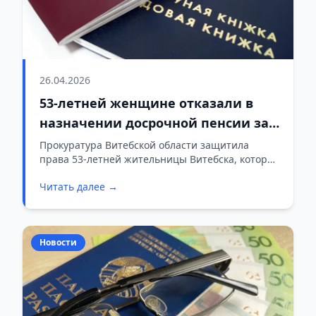
26.04.2026
53-летней женщине отказали в
назначении досрочной пенсии за
выслугу лет – прокуратура встала
Прокуратура Витебской области защитила
права 53-летней жительницы Витебска, которой
на защиту
отказали в назначении пенсии за выслугу лет.
Читать далее →
Как стало известно, женщине удалось отстоять
своё право на досрочную пенсию благодаря
вмешательству надзорного ведомства.
Новости