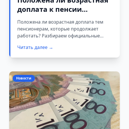
доплата к пенсии
работающему
Положена ли возрастная доплата тем
пенсионеру, достигшему
пенсионерам, которые продолжает
75 лет?
работать? Разбираем официальные
условия назначения выплаты, сроки её
Читать далее →
начисления и нюансы для
индивидуальных предпринимателей.
Новости