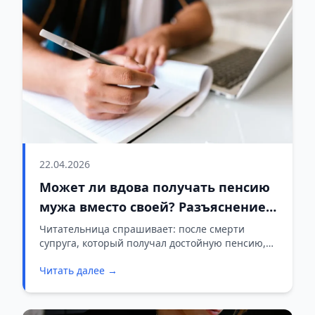
22.04.2026
Может ли вдова получать пенсию
мужа вместо своей? Разъяснение
специалистов
Читательница спрашивает: после смерти
супруга, который получал достойную пенсию,
можно ли оформить её выплату себе в
Читать далее →
дополнение к собственной пенсии?