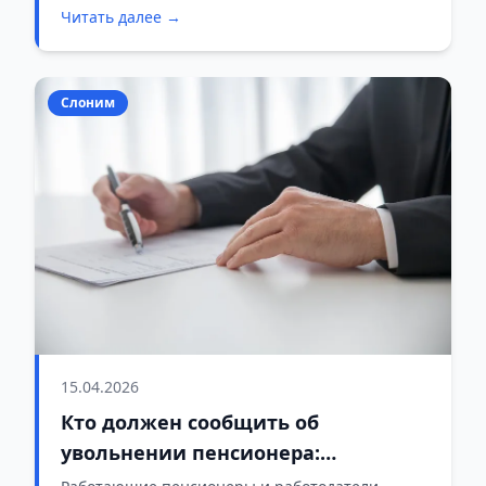
Читать далее →
выплат по возрасту на основании официальной
информации Слонимского райисполкома.
Слоним
15.04.2026
Кто должен сообщить об
увольнении пенсионера:
разъяснения от управления