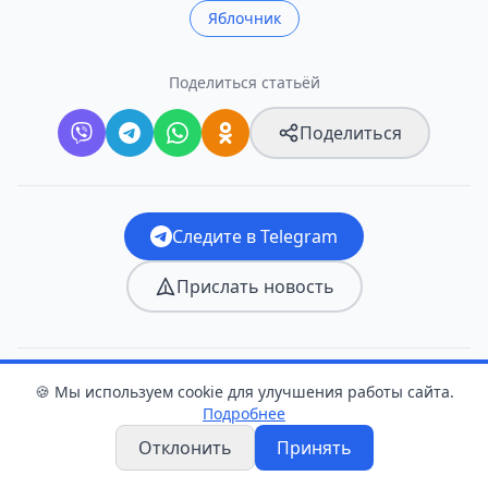
Яблочник
Поделиться статьёй
Поделиться
Следите в Telegram
Прислать новость
Оцените статью
🍪 Мы используем cookie для улучшения работы сайта.
Подробнее
👍
❤️
😂
😮
😢
😡
Отклонить
Принять
0
0
0
0
0
0