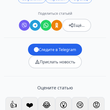
Поделиться статьёй
Ещё…
Следите в Telegram
Прислать новость
Оцените статью
👍
❤️
😂
😮
😢
😡