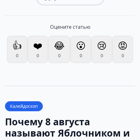
Оцените статью
👍
❤️
😂
😮
😢
😡
0
0
0
0
0
0
Калейдоскоп
Почему 8 августа
называют Яблочником и