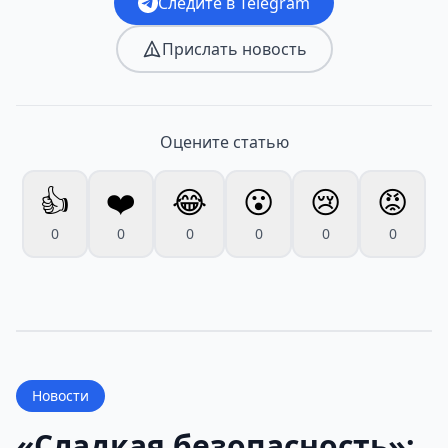
Следите в Telegram
Прислать новость
Оцените статью
👍
❤️
😂
😮
😢
😡
0
0
0
0
0
0
Новости
«Сладкая безопасность»: