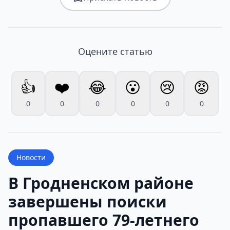
Оцените статью
👍
❤️
😂
😮
😢
😡
0
0
0
0
0
0
Новости
В Гродненском районе
завершены поиски
пропавшего 79-летнего