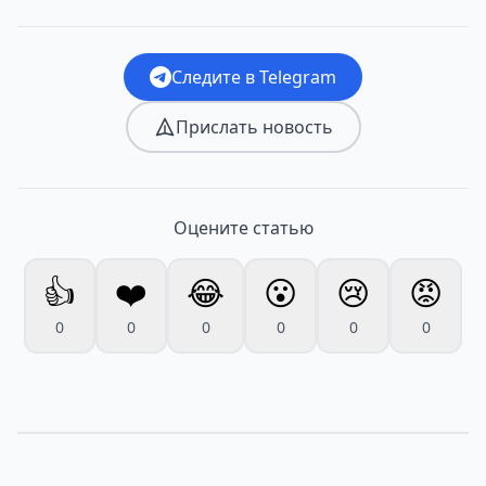
Следите в Telegram
Прислать новость
Оцените статью
👍
❤️
😂
😮
😢
😡
0
0
0
0
0
0