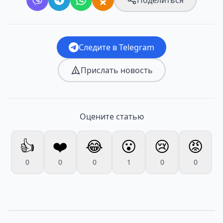
Поделиться
Следите в Telegram
Прислать новость
Оцените статью
👍
❤️
😂
😮
😢
😡
0
0
0
1
0
0