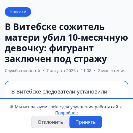
Новости
В Витебске сожитель
матери убил 10-месячную
девочку: фигурант
заключен под стражу
Служба новостей
•
7 августа 2026 г. 11:08
•
2 мин чтения
В Витебске следователи установили
обстоятельства гибели 10-месячного
🍪 Мы используем cookie для улучшения работы сайта.
ребенка. Фигурантом уголовного дела
Подробнее
стал 27-летний сожитель матери
Отклонить
Принять
девочки, которого раздражал детский