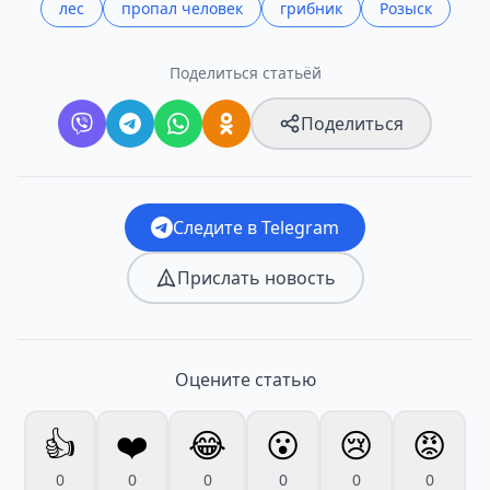
лес
пропал человек
грибник
Розыск
Поделиться статьёй
Поделиться
Следите в Telegram
Прислать новость
Оцените статью
👍
❤️
😂
😮
😢
😡
0
0
0
0
0
0