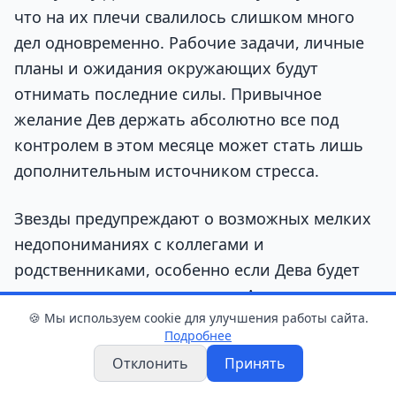
что на их плечи свалилось слишком много
дел одновременно. Рабочие задачи, личные
планы и ожидания окружающих будут
отнимать последние силы. Привычное
желание Дев держать абсолютно все под
контролем в этом месяце может стать лишь
дополнительным источником стресса.
Звезды предупреждают о возможных мелких
недопониманиях с коллегами и
родственниками, особенно если Дева будет
молча копить недовольство. Астрологи
🍪 Мы используем cookie для улучшения работы сайта.
советуют не брать на себя чужие
Подробнее
обязанности, учиться выстраивать личные
Отклонить
Принять
границы и обязательно находить время для