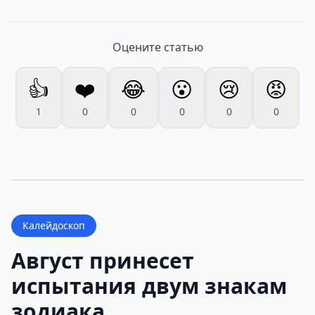
Оцените статью
👍
❤️
😂
😮
😢
😡
1
0
0
0
0
0
Калейдоскоп
Август принесет
испытания двум знакам
зодиака