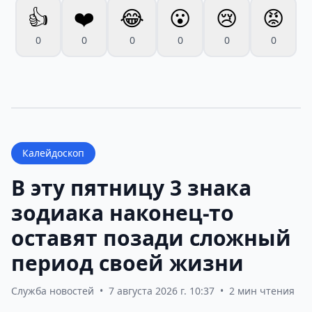
👍
❤️
😂
😮
😢
😡
0
0
0
0
0
0
Калейдоскоп
В эту пятницу 3 знака
зодиака наконец-то
оставят позади сложный
период своей жизни
Служба новостей
•
7 августа 2026 г. 10:37
•
2 мин чтения