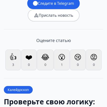
Следите в Telegram
Прислать новость
Оцените статью
👍
❤️
😂
😮
😢
😡
3
0
0
1
0
0
Калейдоскоп
Проверьте свою логику: