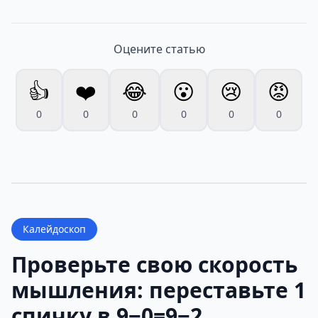
Оцените статью
👍
❤️
😂
😮
😢
😡
0
0
0
0
0
0
Калейдоскоп
Проверьте свою скорость
мышления: переставьте 1
спичку в 9−0=9−2