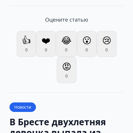
Оцените статью
👍
❤️
😂
😮
😢
0
0
0
0
0
😡
0
Новости
В Бресте двухлетняя
девочка выпала из