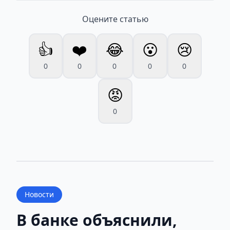
Оцените статью
👍
❤️
😂
😮
😢
0
0
0
0
0
😡
0
Новости
В банке объяснили,