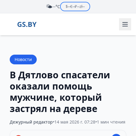
🌤️
--°C
$
--
€
--
₽
--
zł
--
Новости
В Дятлово спасатели
оказали помощь
мужчине, который
застрял на дереве
Дежурный редактор
•
14 мая 2026 г. 07:28
•
1 мин чтения