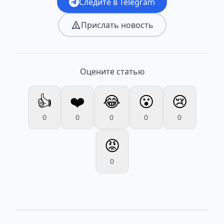
Следите в Telegram
Прислать новость
Оцените статью
👍
❤️
😂
😮
😢
0
0
0
0
0
😡
0