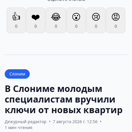
👍
❤️
😂
😮
😢
😡
0
0
0
0
0
0
Слоним
В Слониме молодым
специалистам вручили
ключи от новых квартир
Дежурный редактор
•
7 августа 2026 г. 12:56
•
1 мин чтения