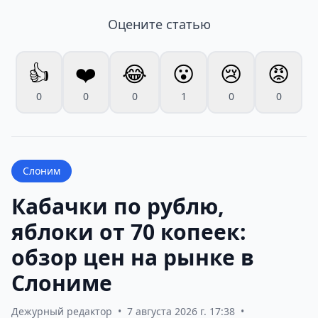
Оцените статью
👍
❤️
😂
😮
😢
😡
0
0
0
1
0
0
Слоним
Кабачки по рублю,
яблоки от 70 копеек:
обзор цен на рынке в
Слониме
Дежурный редактор
•
7 августа 2026 г. 17:38
•