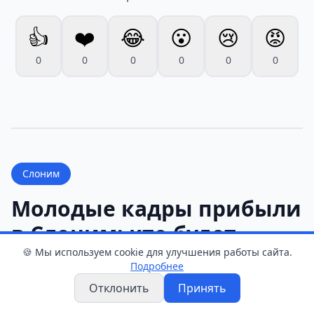
👍
❤️
😂
😮
😢
😡
0
0
0
0
0
0
Слоним
Молодые кадры прибыли
в Слоним: кто будет
работать на водоканале
🍪 Мы используем cookie для улучшения работы сайта.
Подробнее
и в лесхозе
Отклонить
Принять
Служба новостей
•
7 августа 2026 г. 09:55
•
1 мин чтения