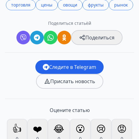
торговля
цены
овощи
фрукты
рынок
Поделиться статьёй
Поделиться
Следите в Telegram
Прислать новость
Оцените статью
👍
❤️
😂
😮
😢
😡
0
0
0
0
0
0