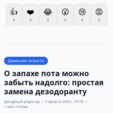
👍
❤️
😂
😮
😢
😡
0
0
0
0
0
0
Домашние хитрости
О запахе пота можно
забыть надолго: простая
замена дезодоранту
Дежурный редактор
•
5 августа 2026 г. 07:09
•
1 мин чтения