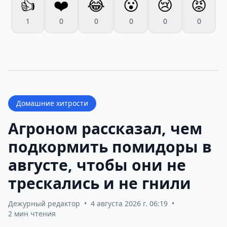
👍
❤️
😂
😮
😢
😡
1
0
0
0
0
0
Домашние хитрости
Агроном рассказал, чем
подкормить помидоры в
августе, чтобы они не
трескались и не гнили
Дежурный редактор
•
4 августа 2026 г. 06:19
•
2 мин чтения