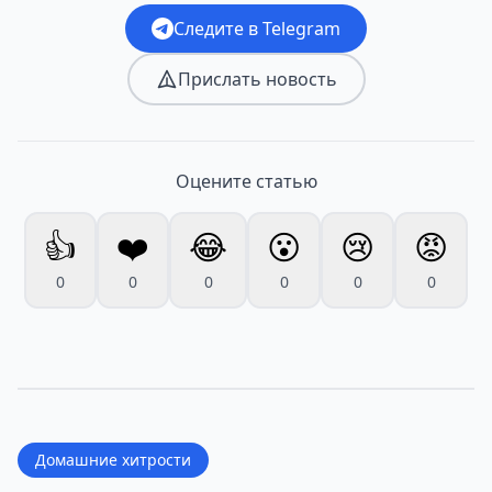
Следите в Telegram
Прислать новость
Оцените статью
👍
❤️
😂
😮
😢
😡
0
0
0
0
0
0
Домашние хитрости