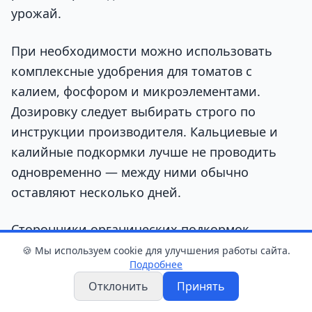
урожай.
При необходимости можно использовать
комплексные удобрения для томатов с
калием, фосфором и микроэлементами.
Дозировку следует выбирать строго по
инструкции производителя. Кальциевые и
калийные подкормки лучше не проводить
одновременно — между ними обычно
оставляют несколько дней.
Сторонники органических подкормок
используют настой древесной золы. Однако
🍪 Мы используем cookie для улучшения работы сайта.
Подробнее
вносить его нужно осторожно: зола меняет
Отклонить
Принять
кислотность почвы и подходит не для
каждого участка. Перед применением