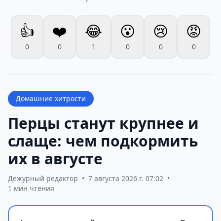
👍
❤️
😂
😮
😢
😡
0
0
1
0
0
0
Домашние хитрости
Перцы станут крупнее и
слаще: чем подкормить
их в августе
Дежурный редактор
•
7 августа 2026 г. 07:02
•
1 мин чтения