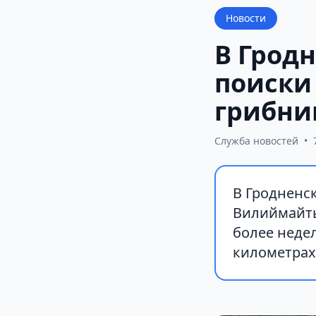
Новости
В Грод
поиски
грибни
Служба новостей
•
В Гродненс
Вилиймайты
более неде
километрах