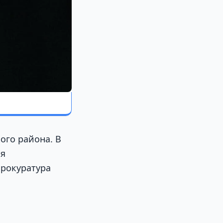
ого района. В
ия
прокуратура