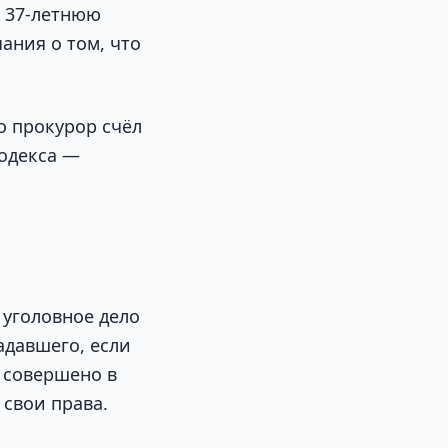
ю 37-летнюю
ания о том, что
о прокурор счёл
кодекса —
 уголовное дело
адавшего, если
 совершено в
свои права.