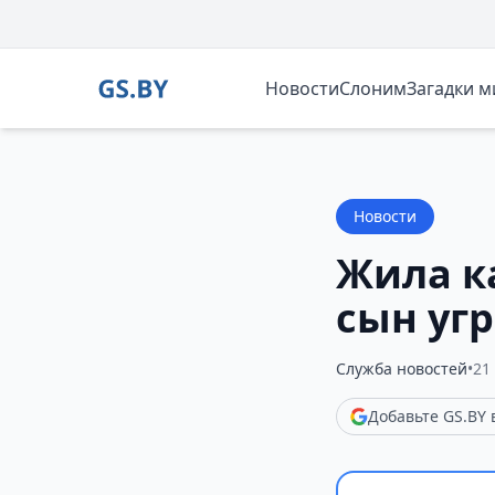
Новости
Слоним
Загадки 
Новости
Жила к
сын уг
Служба новостей
•
21
Добавьте GS.BY