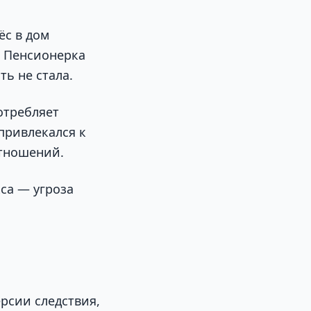
ёс в дом
. Пенсионерка
ь не стала.
отребляет
 привлекался к
отношений.
са — угроза
ерсии следствия,