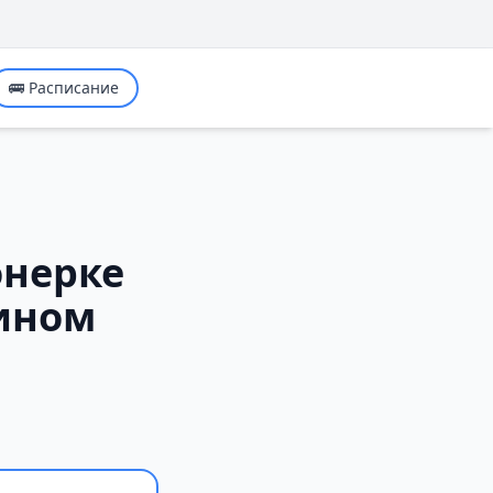
🚌 Расписание
онерке
зином