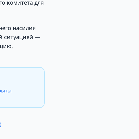
го комитета для
него насилия
ой ситуацией —
ицию,
рыты