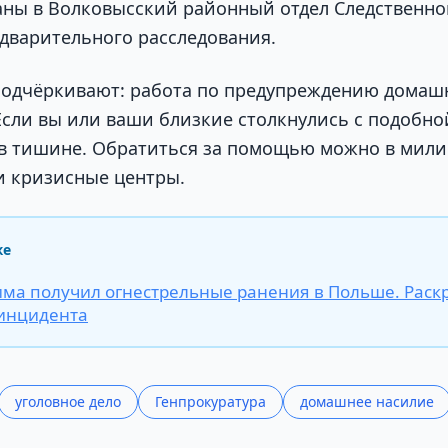
аны в Волковысский районный отдел Следственно
дварительного расследования.
подчёркивают: работа по предупреждению домаш
Если вы или ваши близкие столкнулись с подобн
 в тишине. Обратиться за помощью можно в мил
и кризисные центры.
же
ма получил огнестрельные ранения в Польше. Раск
инцидента
уголовное дело
Генпрокуратура
домашнее насилие