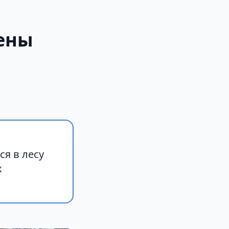
ены
я в лесу
х