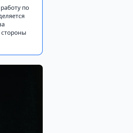
работу по
деляется
за
о стороны