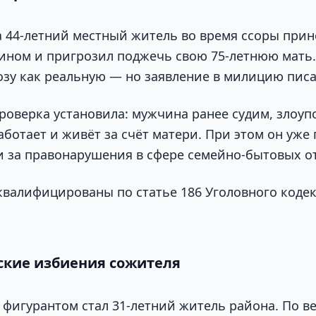
да 44-летний местный житель во время ссоры прин
зином и пригрозил поджечь свою 75-летнюю мать
озу как реальную — но заявление в милицию писат
роверка установила: мужчина ранее судим, злоуп
аботает и живёт за счёт матери. При этом он уже
и за правонарушения в сфере семейно-бытовых 
квалифицированы по статье 186 Уголовного кодек
ские избиения сожителя
 фигурантом стал 31-летний житель района. По в