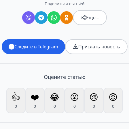
Поделиться статьёй
Ещё…
Следите в Telegram
Прислать новость
Оцените статью
👍
❤️
😂
😮
😢
😡
0
0
0
0
0
0