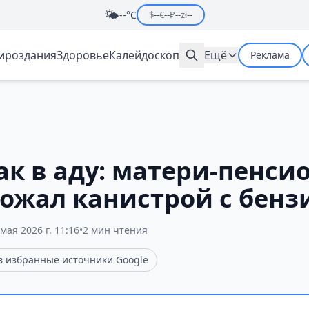
🌤️
--°C
$
--
€
--
₽
--
zł
--
мироздания
Здоровье
Калейдоскоп
Ещё
Реклама
ак в аду: матери-пенси
рожал канистрой с бен
 мая 2026 г. 11:16
•
2 мин чтения
 в избранные источники Google