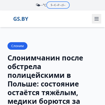
🌤️
--°C
$
--
€
--
₽
--
zł
--
Слоним
Слонимчанин после
обстрела
полицейскими в
Польше: состояние
остаётся тяжёлым,
медики борются за