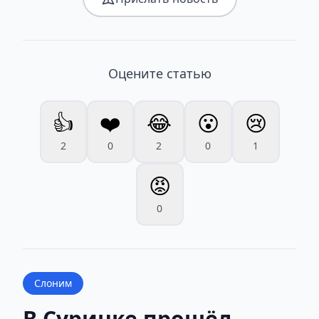
Оцените статью
👍
❤️
😂
😮
😢
2
0
2
0
1
😡
0
Слоним
В Суринке прошёл