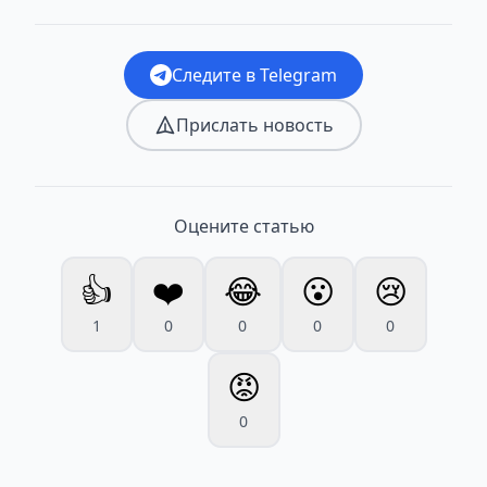
Следите в Telegram
Прислать новость
Оцените статью
👍
❤️
😂
😮
😢
1
0
0
0
0
😡
0